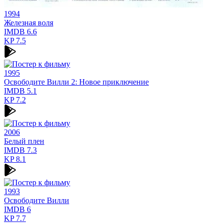
1994
Железная воля
IMDB
6.6
KP
7.5
1995
Освободите Вилли 2: Новое приключение
IMDB
5.1
KP
7.2
2006
Белый плен
IMDB
7.3
KP
8.1
1993
Освободите Вилли
IMDB
6
KP
7.7