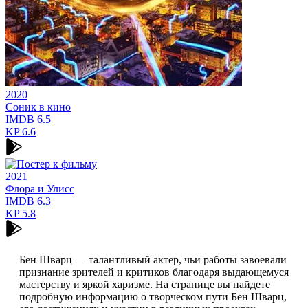
2020
Соник в кино
IMDB
6.5
KP
6.6
2021
Флора и Улисс
IMDB
6.3
KP
5.8
Бен Шварц — талантливый актер, чьи работы завоевали
признание зрителей и критиков благодаря выдающемуся
мастерству и яркой харизме. На странице вы найдете
подробную информацию о творческом пути Бен Шварц,