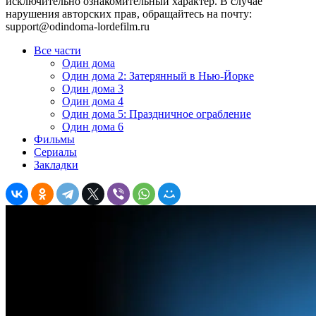
исключительно ознакомительный характер. В случае
нарушения авторских прав, обращайтесь на почту:
support@odindoma-lordefilm.ru
Все части
Один дома
Один дома 2: Затерянный в Нью-Йорке
Один дома 3
Один дома 4
Один дома 5: Праздничное ограбление
Один дома 6
Фильмы
Сериалы
Закладки