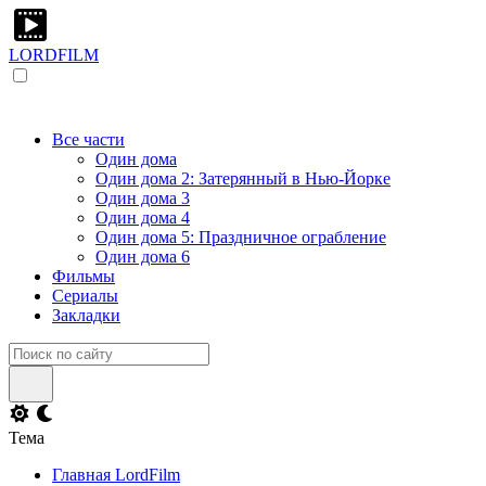
LORDFILM
Все части
Один дома
Один дома 2: Затерянный в Нью-Йорке
Один дома 3
Один дома 4
Один дома 5: Праздничное ограбление
Один дома 6
Фильмы
Сериалы
Закладки
Тема
Главная LordFilm