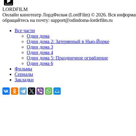
LORDFILM
Онлайн кинотеатр ЛордФильм (LordFilm) ©
2026
. Вся информа
обращайтесь на почту: support@odindoma-lordefilm.ru
Все части
Один дома
Один дома 2: Затерянный в Нью-Йорке
Один дома 3
Один дома 4
Один дома 5: Праздничное ограбление
Один дома 6
Фильмы
Сериалы
Закладки