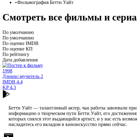
»
Фильмография Бетти Уайт
Смотреть все фильмы и сериа
По умолчанию
По умолчанию
По оценке IMDB
По оценке КП
По рейтингу
Дата добавления
1998
Дэннис-мучитель 2
IMDB
4.4
KP
4.3
Бетти Уайт — талантливый актер, чьи работы завоевали при
информацию о творческом пути Бетти Уайт, его достижениях
которых снялся этот выдающийся артист, и у вас есть возмо
насладитесь его вкладом в киноискусство прямо сейчас.