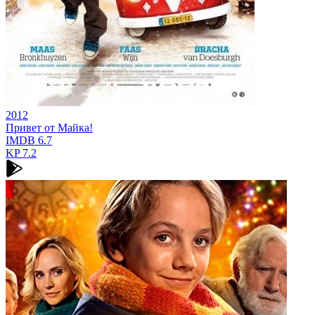
2012
Привет от Майка!
IMDB
6.7
KP
7.2