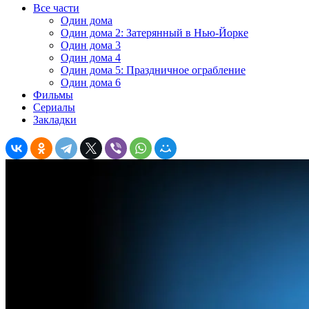
Все части
Один дома
Один дома 2: Затерянный в Нью-Йорке
Один дома 3
Один дома 4
Один дома 5: Праздничное ограбление
Один дома 6
Фильмы
Сериалы
Закладки