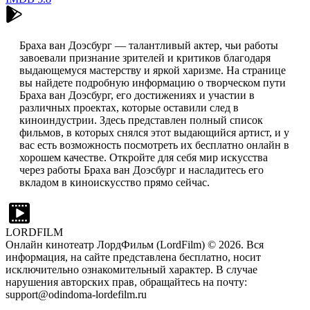
Браха ван Доэсбург — талантливый актер, чьи работы
завоевали признание зрителей и критиков благодаря
выдающемуся мастерству и яркой харизме. На странице
вы найдете подробную информацию о творческом пути
Браха ван Доэсбург, его достижениях и участии в
различных проектах, которые оставили след в
киноиндустрии. Здесь представлен полный список
фильмов, в которых снялся этот выдающийся артист, и у
вас есть возможность посмотреть их бесплатно онлайн в
хорошем качестве. Откройте для себя мир искусства
через работы Браха ван Доэсбург и насладитесь его
вкладом в киноискусство прямо сейчас.
LORDFILM
Онлайн кинотеатр ЛордФильм (LordFilm) ©
2026
. Вся
информация, на сайте представлена бесплатно, носит
исключительно ознакомительный характер. В случае
нарушения авторских прав, обращайтесь на почту:
support@odindoma-lordefilm.ru