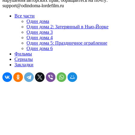
нарушения авторских прав, обращайтесь на почту:
support@odindoma-lordefilm.ru
Все части
Один дома
Один дома 2: Затерянный в Нью-Йорке
Один дома 3
Один дома 4
Один дома 5: Праздничное ограбление
Один дома 6
Фильмы
Сериалы
Закладки