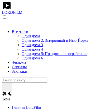
LORDFILM
Все части
Один дома
Один дома 2: Затерянный в Нью-Йорке
Один дома 3
Один дома 4
Один дома 5: Праздничное ограбление
Один дома 6
Фильмы
Сериалы
Закладки
Тема
Главная LordFilm