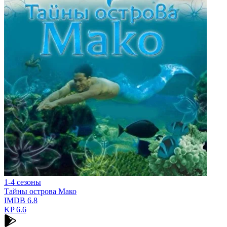
1-4 сезоны
Тайны острова Мако
IMDB
6.8
KP
6.6