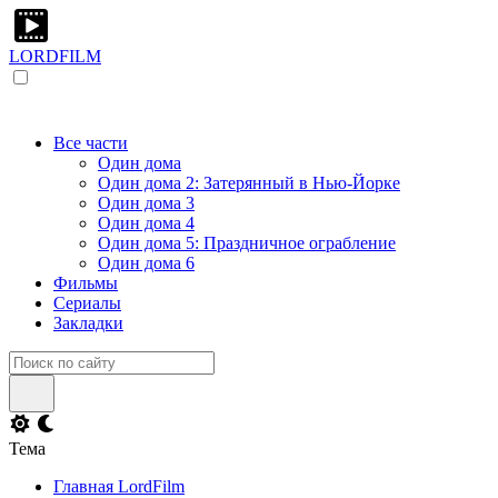
LORDFILM
Все части
Один дома
Один дома 2: Затерянный в Нью-Йорке
Один дома 3
Один дома 4
Один дома 5: Праздничное ограбление
Один дома 6
Фильмы
Сериалы
Закладки
Тема
Главная LordFilm