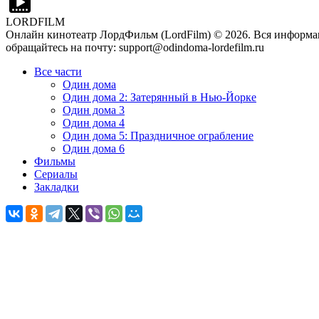
LORDFILM
Онлайн кинотеатр ЛордФильм (LordFilm) ©
2026
. Вся информа
обращайтесь на почту: support@odindoma-lordefilm.ru
Все части
Один дома
Один дома 2: Затерянный в Нью-Йорке
Один дома 3
Один дома 4
Один дома 5: Праздничное ограбление
Один дома 6
Фильмы
Сериалы
Закладки