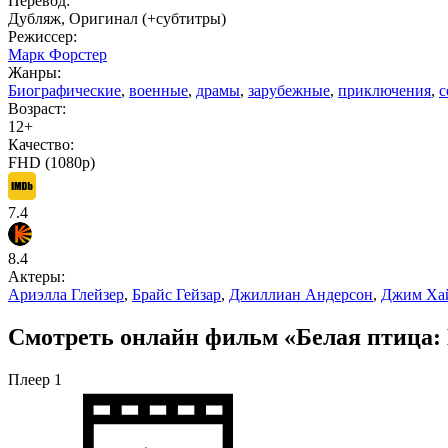
Перевод:
Дубляж, Оригинал (+субтитры)
Режиссер:
Марк Форстер
Жанры:
Биографические
,
военные
,
драмы
,
зарубежные
,
приключения
,
с
Возраст:
12+
Качество:
FHD (1080p)
7.4
8.4
Актеры:
Ариэлла Глейзер
,
Брайс Гейзар
,
Джиллиан Андерсон
,
Джим Ха
Смотреть онлайн фильм «Белая птица: Н
Плеер 1