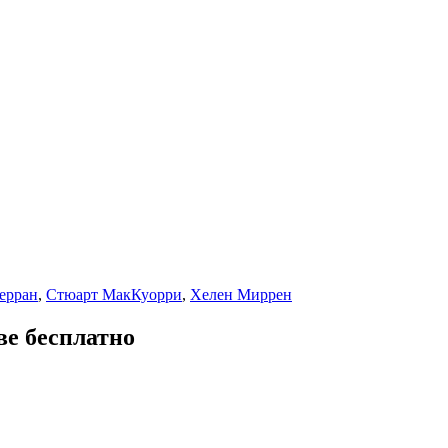
ерран
,
Стюарт МакКуорри
,
Хелен Миррен
ве бесплатно