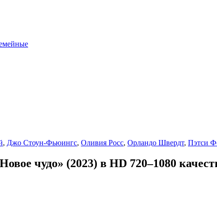
емейные
й
,
Джо Стоун-Фьюингс
,
Оливия Росс
,
Орландо Швердт
,
Пэтси Ф
овое чудо» (2023) в HD 720–1080 качест