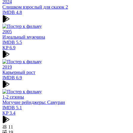
2024
Слишком взрослый для сказок 2
IMDB
4.8
2005
Идеальный мужчина
IMDB
5.5
KP
6.9
2019
Карьерный рост
IMDB
6.9
1-2 сезоны
Могучие рейнджеры: Самураи
IMDB
5.1
KP
3.4
💩
11
🤣
19