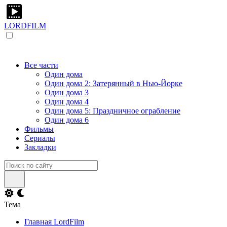
LORDFILM
Все части
Один дома
Один дома 2: Затерянный в Нью-Йорке
Один дома 3
Один дома 4
Один дома 5: Праздничное ограбление
Один дома 6
Фильмы
Сериалы
Закладки
Тема
Главная LordFilm