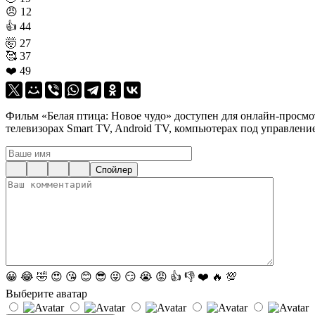
😠
12
👍
44
🤯
27
🥰
37
❤️
49
Фильм «Белая птица: Новое чудо» доступен для онлайн-просмотр
телевизорах Smart TV, Android TV, компьютерах под управлени
Спойлер
😀
😂
🤣
😍
😘
😊
😎
😜
😏
😭
😡
👍
👎
❤️
🔥
💯
Выберите аватар