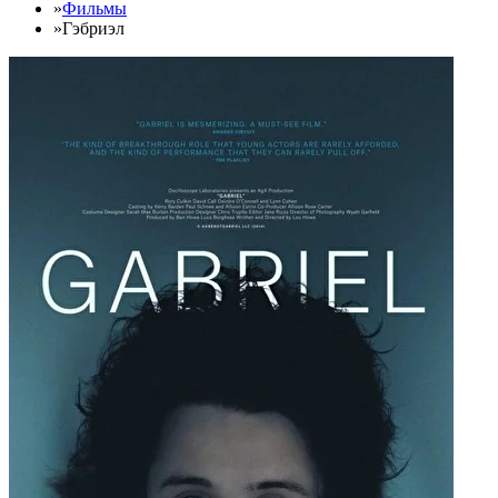
»
Фильмы
»
Гэбриэл