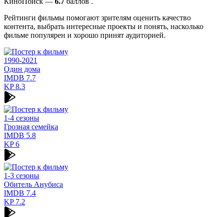
КиноПоиск —
6.7
баллов .
Рейтинги фильмы помогают зрителям оценить качество
контента, выбрать интересные проекты и понять, насколько
фильме популярен и хорошо принят аудиторией.
1990-2021
Один дома
IMDB
7.7
KP
8.3
1-4 сезоны
Грозная семейка
IMDB
5.8
KP
6
1-3 сезоны
Обитель Анубиса
IMDB
7.4
KP
7.2