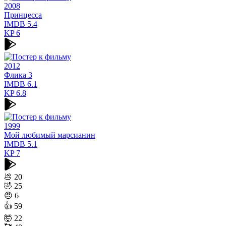
2008
Принцесса
IMDB
5.4
KP
6
2012
Флика 3
IMDB
6.1
KP
6.8
1999
Мой любимый марсианин
IMDB
5.1
KP
7
💩
20
🤣
25
😠
6
👍
59
🤯
22