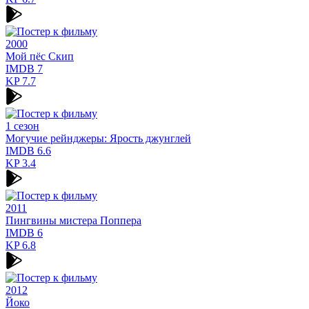
2000
Мой пёс Скип
IMDB
7
KP
7.7
1 сезон
Могучие рейнджеры: Ярость джунглей
IMDB
6.6
KP
3.4
2011
Пингвины мистера Поппера
IMDB
6
KP
6.8
2012
Йоко