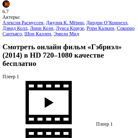
6.7
Актеры:
Алексия Расмуссен
,
Джулия К. Мёрни
,
Дирдри О’Коннелл
,
Дэвид Колл
,
Линн Коэн
,
Луиса Краузе
,
Рори Калкин
,
Сокорро
Сантьяго
,
Шон Каллен
,
Эмили Мид
Смотреть онлайн фильм «Гэбриэл»
(2014) в HD 720–1080 качестве
бесплатно
Плеер 1
Плеер 1