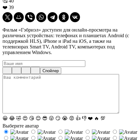
🥰
40
❤️
39
Фильм «Гэбриэл» доступен для онлайн-просмотра на
различных устройствах: телефонах и планшетах Android (с
поддержкой HLS), iPhone и iPad на iOS, а также на
телевизорах Smart TV, Android TV, компьютерах под
управлением Windows.
Спойлер
😀
😂
🤣
😍
😘
😊
😎
😜
😏
😭
😡
👍
👎
❤️
🔥
💯
Выберите аватар