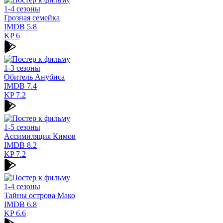
1-4 сезоны
Грозная семейка
IMDB
5.8
KP
6
1-3 сезоны
Обитель Анубиса
IMDB
7.4
KP
7.2
1-5 сезоны
Ассимиляция Кимов
IMDB
8.2
KP
7.2
1-4 сезоны
Тайны острова Мако
IMDB
6.8
KP
6.6