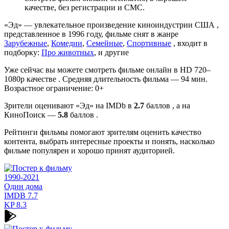
качестве, без регистрации и СМС.
«Эд» — увлекательное произведение киноиндустрии США ,
представленное в 1996 году, фильме снят в жанре
Зарубежные
,
Комедии
,
Семейные
,
Спортивные
, входит в
подборку:
Про животных
, и другие
Уже сейчас вы можете смотреть фильме онлайн в HD 720–
1080p качестве . Средняя длительность фильма — 94 мин.
Возрастное ограничение: 0+
Зрители оценивают «Эд» на IMDb в
2.7
баллов , а на
КиноПоиск —
5.8
баллов .
Рейтинги фильмы помогают зрителям оценить качество
контента, выбрать интересные проекты и понять, насколько
фильме популярен и хорошо принят аудиторией.
1990-2021
Один дома
IMDB
7.7
KP
8.3