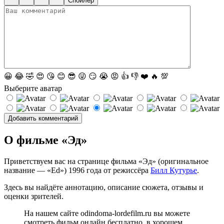
Спойлер
😀
😂
🤣
😍
😘
😊
😎
😜
😏
😭
😡
👍
👎
❤️
🔥
💯
Выберите аватар
О фильме «Эд»
Приветствуем вас на странице фильма «Эд» (оригинальное
название — «Ed») 1996 года от режиссёра
Билл Кутурье
.
Здесь вы найдёте аннотацию, описание сюжета, отзывы и
оценки зрителей.
На нашем сайте odindoma-lordefilm.ru вы можете
смотреть фильм онлайн бесплатно, в хорошем