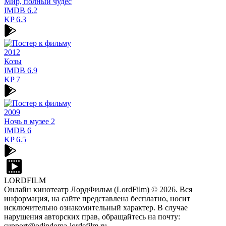
Мир, полный чудес
IMDB
6.2
KP
6.3
2012
Козы
IMDB
6.9
KP
7
2009
Ночь в музее 2
IMDB
6
KP
6.5
LORDFILM
Онлайн кинотеатр ЛордФильм (LordFilm) ©
2026
. Вся
информация, на сайте представлена бесплатно, носит
исключительно ознакомительный характер. В случае
нарушения авторских прав, обращайтесь на почту:
support@odindoma-lordefilm.ru