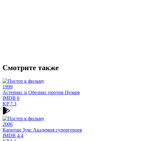
Смотрите также
1999
Астерикс и Обеликс против Цезаря
IMDB
6
KP
7.3
2006
Капитан Зум: Академия супергероев
IMDB
4.4