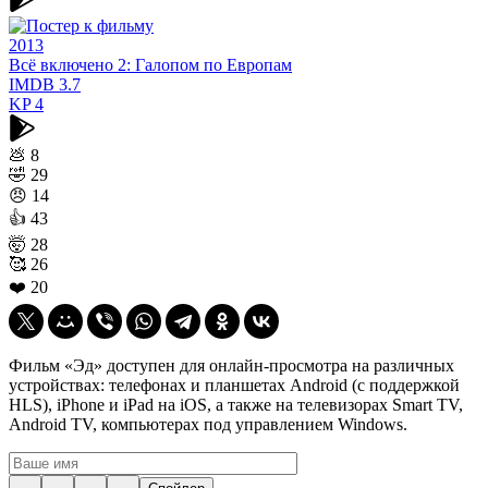
2013
Всё включено 2: Галопом по Европам
IMDB
3.7
KP
4
💩
8
🤣
29
😠
14
👍
43
🤯
28
🥰
26
❤️
20
Фильм «Эд» доступен для онлайн-просмотра на различных
устройствах: телефонах и планшетах Android (с поддержкой
HLS), iPhone и iPad на iOS, а также на телевизорах Smart TV,
Android TV, компьютерах под управлением Windows.