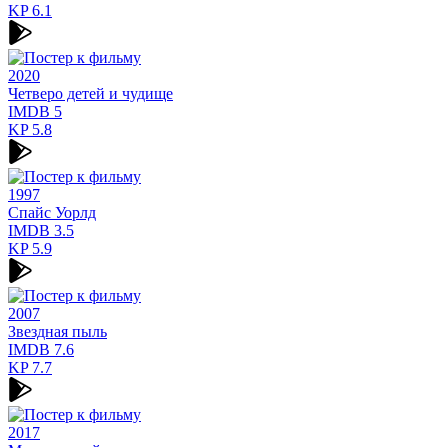
KP
6.1
2020
Четверо детей и чудище
IMDB
5
KP
5.8
1997
Спайс Уорлд
IMDB
3.5
KP
5.9
2007
Звездная пыль
IMDB
7.6
KP
7.7
2017