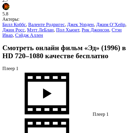
2.7
5.8
Актеры:
Билл Коббс
,
Валенте Родригес
,
Джек Уорден
,
Джим О’Хейр
,
Джин Росс
,
Мэтт ЛеБлан
,
Пол Хьюит
,
Рик Джонсон
,
Стэн
Ивар
,
Сэйдж Аллен
Смотреть онлайн фильм «Эд» (1996) в
HD 720–1080 качестве бесплатно
Плеер 1
Плеер 1