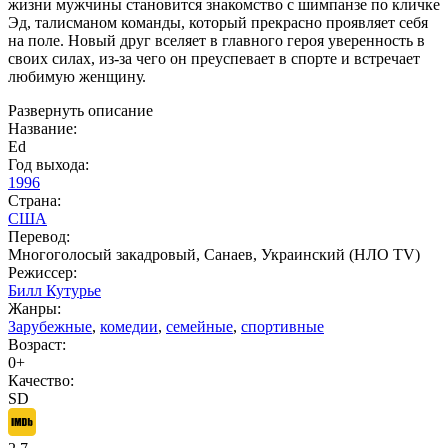
жизни мужчины становится знакомство с шимпанзе по кличке
Эд, талисманом команды, который прекрасно проявляет себя
на поле. Новый друг вселяет в главного героя уверенность в
своих силах, из-за чего он преуспевает в спорте и встречает
любимую женщину.
Развернуть описание
Название:
Ed
Год выхода:
1996
Страна:
США
Перевод:
Многоголосый закадровый, Санаев, Украинский (НЛО TV)
Режиссер:
Билл Кутурье
Жанры:
Зарубежные
,
комедии
,
семейные
,
спортивные
Возраст:
0+
Качество:
SD