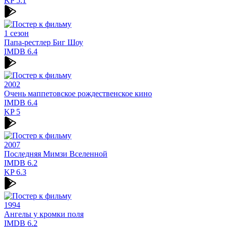
KP
5.1
1 сезон
Папа-рестлер Биг Шоу
IMDB
6.4
2002
Очень маппетовское рождественское кино
IMDB
6.4
KP
5
2007
Последняя Мимзи Вселенной
IMDB
6.2
KP
6.3
1994
Ангелы у кромки поля
IMDB
6.2