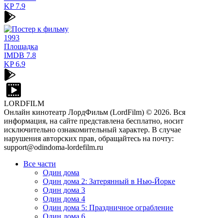
KP
7.9
1993
Площадка
IMDB
7.8
KP
6.9
LORDFILM
Онлайн кинотеатр ЛордФильм (LordFilm) ©
2026
. Вся
информация, на сайте представлена бесплатно, носит
исключительно ознакомительный характер. В случае
нарушения авторских прав, обращайтесь на почту:
support@odindoma-lordefilm.ru
Все части
Один дома
Один дома 2: Затерянный в Нью-Йорке
Один дома 3
Один дома 4
Один дома 5: Праздничное ограбление
Один дома 6