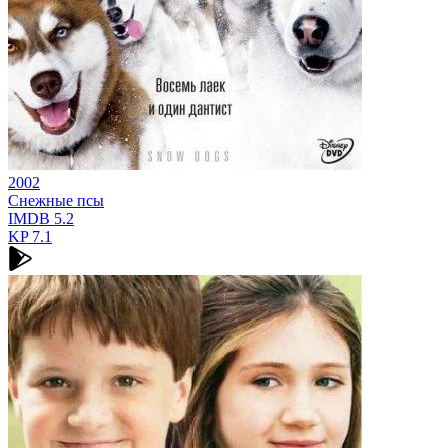
2002
Снежные псы
IMDB
5.2
KP
7.1