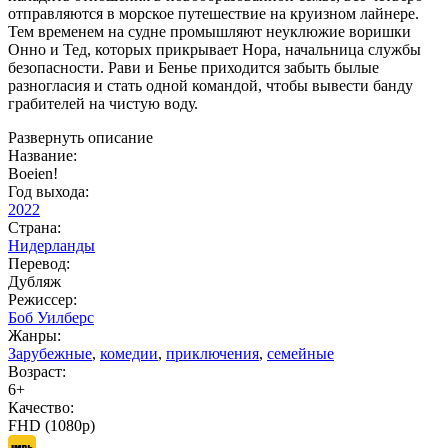
отправляются в морское путешествие на круизном лайнере.
Тем временем на судне промышляют неуклюжие воришки
Онно и Тед, которых прикрывает Нора, начальница службы
безопасности. Рави и Бенье приходится забыть былые
разногласия и стать одной командой, чтобы вывести банду
грабителей на чистую воду.
Развернуть описание
Название:
Boeien!
Год выхода:
2022
Страна:
Нидерланды
Перевод:
Дубляж
Режиссер:
Боб Уилберс
Жанры:
Зарубежные
,
комедии
,
приключения
,
семейные
Возраст:
6+
Качество:
FHD (1080p)