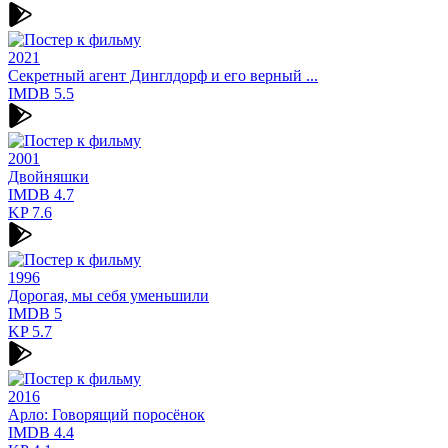
2021
Секретный агент Динглдорф и его верный ...
IMDB
5.5
2001
Двойняшки
IMDB
4.7
KP
7.6
1996
Дорогая, мы себя уменьшили
IMDB
5
KP
5.7
2016
Арло: Говорящий поросёнок
IMDB
4.4