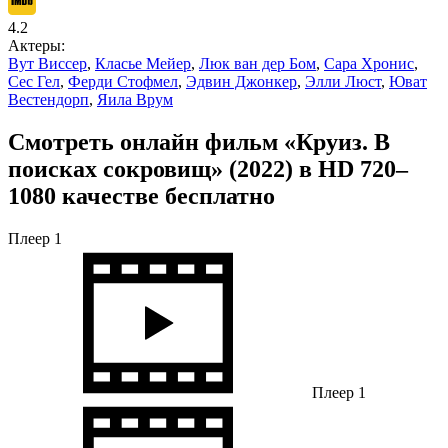
4.2
Актеры:
Вут Виссер
,
Класье Мейер
,
Люк ван дер Бом
,
Сара Хронис
,
Сес Гел
,
Ферди Стофмел
,
Эдвин Джонкер
,
Элли Люст
,
Юват
Вестендорп
,
Яила Врум
Смотреть онлайн фильм «Круиз. В
поисках сокровищ» (2022) в HD 720–
1080 качестве бесплатно
Плеер 1
Плеер 1