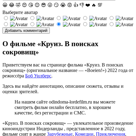
😀
😂
🤣
😍
😘
😊
😎
😜
😏
😭
😡
👍
👎
❤️
🔥
💯
Выберите аватар
О фильме «Круиз. В поисках
сокровищ»
Приветствуем вас на странице фильма «Круиз. В поисках
сокровищ» (оригинальное название — «Boeien!») 2022 года от
режиссёра
Боб Уилберс
.
Здесь вы найдёте аннотацию, описание сюжета, отзывы и
оценки зрителей.
На нашем сайте odindoma-lordefilm.ru вы можете
смотреть фильм онлайн бесплатно, в хорошем
качестве, без регистрации и СМС.
«Круиз. В поисках сокровищ» — увлекательное произведение
киноиндустрии Нидерланды , представленное в 2022 году,
фильме снят в жанре
Зарубежные
,
Комедии
,
Приключения
,