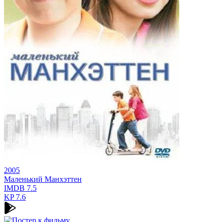
2005
Маленький Манхэттен
IMDB
7.5
KP
7.6