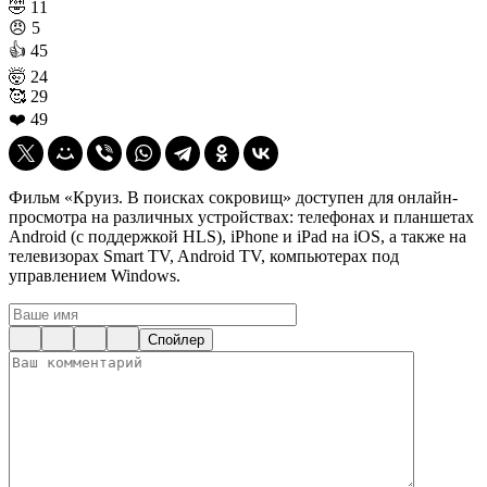
🤣
11
😠
5
👍
45
🤯
24
🥰
29
❤️
49
Фильм «Круиз. В поисках сокровищ» доступен для онлайн-
просмотра на различных устройствах: телефонах и планшетах
Android (с поддержкой HLS), iPhone и iPad на iOS, а также на
телевизорах Smart TV, Android TV, компьютерах под
управлением Windows.
Спойлер