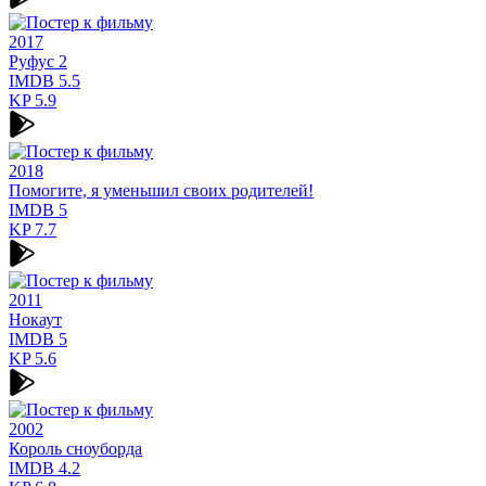
2017
Руфус 2
IMDB
5.5
KP
5.9
2018
Помогите, я уменьшил своих родителей!
IMDB
5
KP
7.7
2011
Нокаут
IMDB
5
KP
5.6
2002
Король сноуборда
IMDB
4.2