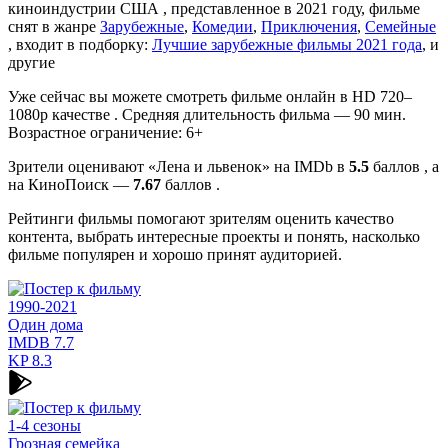
киноиндустрии США , представленное в 2021 году, фильме
снят в жанре
Зарубежные
,
Комедии
,
Приключения
,
Семейные
, входит в подборку:
Лучшие зарубежные фильмы 2021 года
, и
другие
Уже сейчас вы можете смотреть фильме онлайн в HD 720–
1080p качестве . Средняя длительность фильма — 90 мин.
Возрастное ограничение: 6+
Зрители оценивают «Лена и львенок» на IMDb в
5.5
баллов , а
на КиноПоиск —
7.67
баллов .
Рейтинги фильмы помогают зрителям оценить качество
контента, выбрать интересные проекты и понять, насколько
фильме популярен и хорошо принят аудиторией.
1990-2021
Один дома
IMDB
7.7
KP
8.3
1-4 сезоны
Грозная семейка