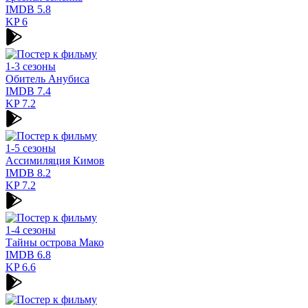
IMDB
5.8
KP
6
1-3 сезоны
Обитель Анубиса
IMDB
7.4
KP
7.2
1-5 сезоны
Ассимиляция Кимов
IMDB
8.2
KP
7.2
1-4 сезоны
Тайны острова Мако
IMDB
6.8
KP
6.6