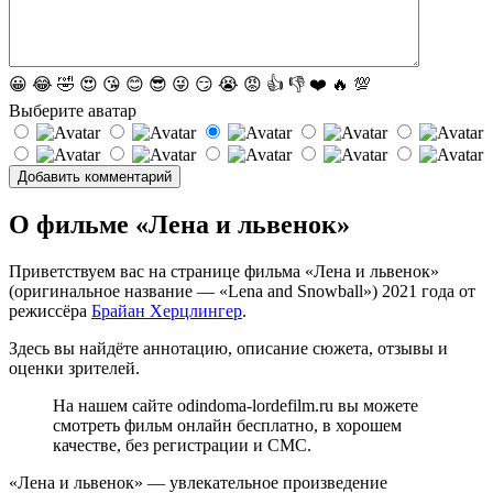
😀
😂
🤣
😍
😘
😊
😎
😜
😏
😭
😡
👍
👎
❤️
🔥
💯
Выберите аватар
О фильме «Лена и львенок»
Приветствуем вас на странице фильма «Лена и львенок»
(оригинальное название — «Lena and Snowball») 2021 года от
режиссёра
Брайан Херцлингер
.
Здесь вы найдёте аннотацию, описание сюжета, отзывы и
оценки зрителей.
На нашем сайте odindoma-lordefilm.ru вы можете
смотреть фильм онлайн бесплатно, в хорошем
качестве, без регистрации и СМС.
«Лена и львенок» — увлекательное произведение