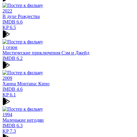
2022
В духе Рождества
IMDB
6.6
KP
6.5
1 сезон
Мистические приключения Сэм и Джейд
IMDB
6.2
2009
Ханна Монтана: Кино
IMDB
4.6
KP
6.1
1994
Маленькие негодяи
IMDB
6.3
KP
7.3