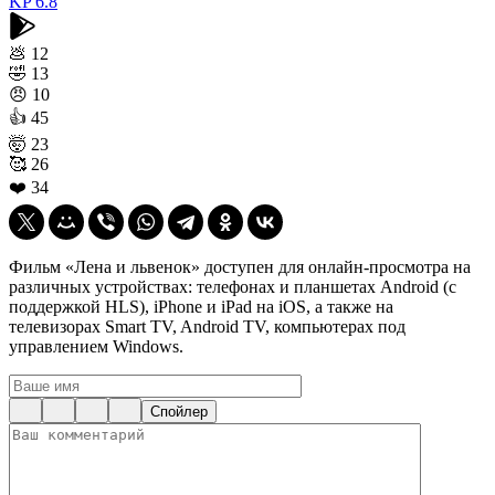
KP
6.8
💩
12
🤣
13
😠
10
👍
45
🤯
23
🥰
26
❤️
34
Фильм «Лена и львенок» доступен для онлайн-просмотра на
различных устройствах: телефонах и планшетах Android (с
поддержкой HLS), iPhone и iPad на iOS, а также на
телевизорах Smart TV, Android TV, компьютерах под
управлением Windows.
Спойлер