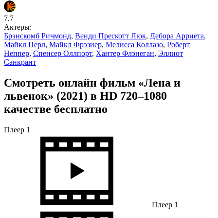
7.7
Актеры:
Брэнскомб Ричмонд
,
Венди Прескотт Люк
,
Дебора Арриета
,
Майкл Перл
,
Майкл Фрэзиер
,
Мелисса Коллазо
,
Роберт
Неппер
,
Спенсер Оллпорт
,
Хантер Флэнеган
,
Эллиот
Санкрант
Смотреть онлайн фильм «Лена и
львенок» (2021) в HD 720–1080
качестве бесплатно
Плеер 1
Плеер 1