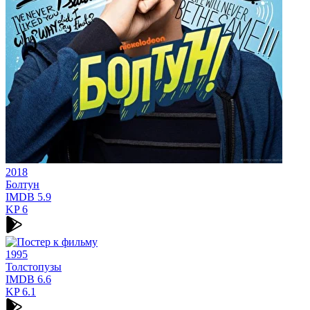
2018
Болтун
IMDB
5.9
KP
6
1995
Толстопузы
IMDB
6.6
KP
6.1