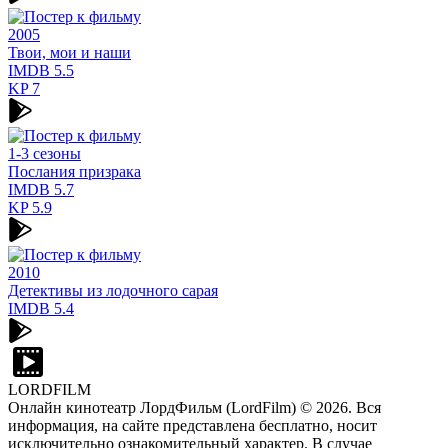
2005
Твои, мои и наши
IMDB
5.5
KP
7
1-3 сезоны
Послания призрака
IMDB
5.7
KP
5.9
2010
Детективы из лодочного сарая
IMDB
5.4
LORDFILM
Онлайн кинотеатр ЛордФильм (LordFilm) ©
2026
. Вся
информация, на сайте представлена бесплатно, носит
исключительно ознакомительный характер. В случае