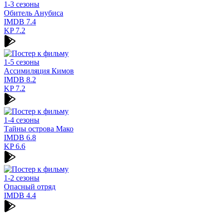
1-3 сезоны
Обитель Анубиса
IMDB
7.4
KP
7.2
1-5 сезоны
Ассимиляция Кимов
IMDB
8.2
KP
7.2
1-4 сезоны
Тайны острова Мако
IMDB
6.8
KP
6.6
1-2 сезоны
Опасный отряд
IMDB
4.4