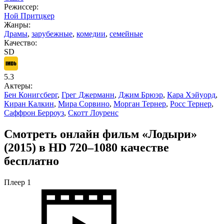
Режиссер:
Ной Притцкер
Жанры:
Драмы
,
зарубежные
,
комедии
,
семейные
Качество:
SD
5.3
Актеры:
Бен Конигсберг
,
Грег Джерманн
,
Джим Брюэр
,
Кара Хэйуорд
,
Киран Калкин
,
Мира Сорвино
,
Морган Тернер
,
Росс Тернер
,
Саффрон Берроуз
,
Скотт Лоуренс
Смотреть онлайн фильм «Лодыри»
(2015) в HD 720–1080 качестве
бесплатно
Плеер 1