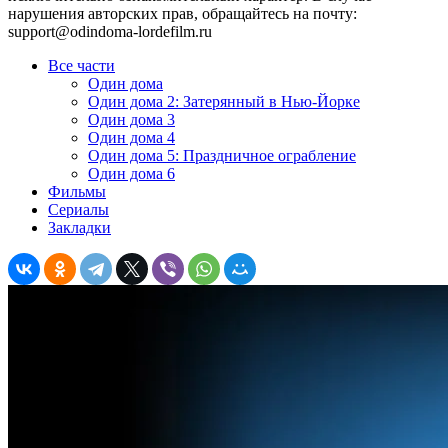
нарушения авторских прав, обращайтесь на почту:
support@odindoma-lordefilm.ru
Все части
Один дома
Один дома 2: Затерянный в Нью-Йорке
Один дома 3
Один дома 4
Один дома 5: Праздничное ограбление
Один дома 6
Фильмы
Сериалы
Закладки