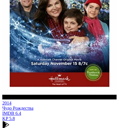
2014
Чудо Рождества
IMDB
6.4
KP
5.8