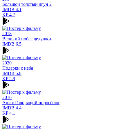
Большой толстый лгун 2
IMDB
4.1
KP
4.7
2018
Великий побег дедушки
IMDB
6.5
2020
Подарки с неба
IMDB
5.8
KP
5.9
2016
Арло: Говорящий поросёнок
IMDB
4.4
KP
4.1