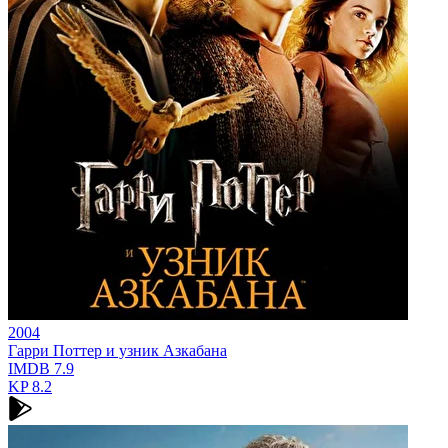
2004
Гарри Поттер и узник Азкабана
IMDB
7.9
KP
8.2