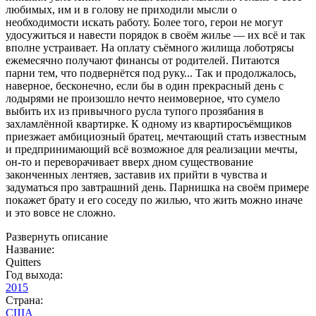
любимых, им и в голову не приходили мысли о
необходимости искать работу. Более того, герои не могут
удосужиться и навести порядок в своём жилье — их всё и так
вполне устраивает. На оплату съёмного жилища лоботрясы
ежемесячно получают финансы от родителей. Питаются
парни тем, что подвернётся под руку... Так и продолжалось,
наверное, бесконечно, если бы в один прекрасный день с
лодырями не произошло нечто неимоверное, что сумело
выбить их из привычного русла тупого прозябания в
захламлённой квартирке. К одному из квартиросъёмщиков
приезжает амбициозный братец, мечтающий стать известным
и предпринимающий всё возможное для реализации мечты,
он-то и переворачивает вверх дном существование
законченных лентяев, заставив их прийти в чувства и
задуматься про завтрашний день. Парнишка на своём примере
покажет брату и его соседу по жилью, что жить можно иначе
и это вовсе не сложно.
Развернуть описание
Название:
Quitters
Год выхода:
2015
Страна:
США