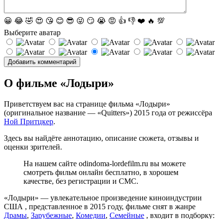
😀
😂
🤣
😍
😘
😊
😎
😜
😏
😭
😡
👍
👎
❤️
🔥
💯
Выберите аватар
О фильме «Лодыри»
Приветствуем вас на странице фильма «Лодыри»
(оригинальное название — «Quitters») 2015 года от режиссёра
Ной Притцкер
.
Здесь вы найдёте аннотацию, описание сюжета, отзывы и
оценки зрителей.
На нашем сайте odindoma-lordefilm.ru вы можете
смотреть фильм онлайн бесплатно, в хорошем
качестве, без регистрации и СМС.
«Лодыри» — увлекательное произведение киноиндустрии
США , представленное в 2015 году, фильме снят в жанре
Драмы
,
Зарубежные
,
Комедии
,
Семейные
, входит в подборку: