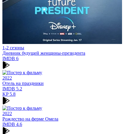
1-2 сезоны
Дневник будущей женщины-президента
IMDB
6
2022
Отель на праздники
IMDB
5.2
KP
5.8
2022
Рождество на ферме Омела
IMDB
4.6