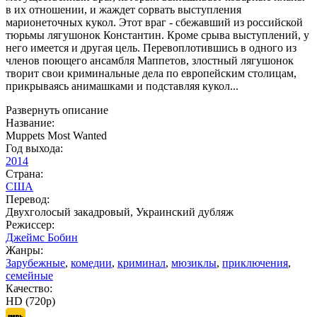
в их отношении, и жаждет сорвать выступления
марионеточных кукол. Этот враг - сбежавший из российской
тюрьмы лягушонок Константин. Кроме срыва выступлений, у
него имеется и другая цель. Перевоплотившись в одного из
членов поющего ансамбля Маппетов, злостный лягушонок
творит свои криминальные дела по европейским столицам,
прикрываясь анимашками и подставляя кукол...
Развернуть описание
Название:
Muppets Most Wanted
Год выхода:
2014
Страна:
США
Перевод:
Двухголосый закадровый, Украинский дубляж
Режиссер:
Джеймс Бобин
Жанры:
Зарубежные
,
комедии
,
криминал
,
мюзиклы
,
приключения
,
семейные
Качество:
HD (720p)