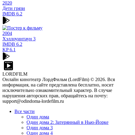
2020
Дети грязи
IMDB
6.2
2004
Хэллоуинтаун 3
IMDB
6.2
KP
6.1
LORDFILM
Онлайн кинотеатр ЛордФильм (LordFilm) ©
2026
. Вся
информация, на сайте представлена бесплатно, носит
исключительно ознакомительный характер. В случае
нарушения авторских прав, обращайтесь на почту:
support@odindoma-lordefilm.ru
Все части
Один дома
Один дома 2: Затерянный в Нью-Йорке
Один дома 3
Один дома 4