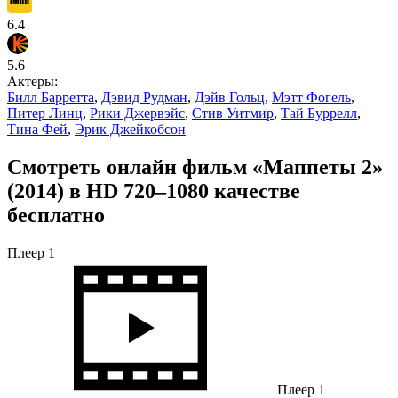
6.4
5.6
Актеры:
Билл Барретта
,
Дэвид Рудман
,
Дэйв Гольц
,
Мэтт Фогель
,
Питер Линц
,
Рики Джервэйс
,
Стив Уитмир
,
Тай Буррелл
,
Тина Фей
,
Эрик Джейкобсон
Смотреть онлайн фильм «Маппеты 2»
(2014) в HD 720–1080 качестве
бесплатно
Плеер 1
Плеер 1