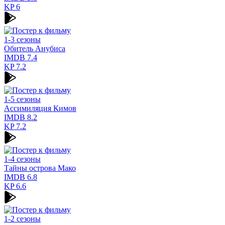
KP
6
1-3 сезоны
Обитель Анубиса
IMDB
7.4
KP
7.2
1-5 сезоны
Ассимиляция Кимов
IMDB
8.2
KP
7.2
1-4 сезоны
Тайны острова Мако
IMDB
6.8
KP
6.6
1-2 сезоны