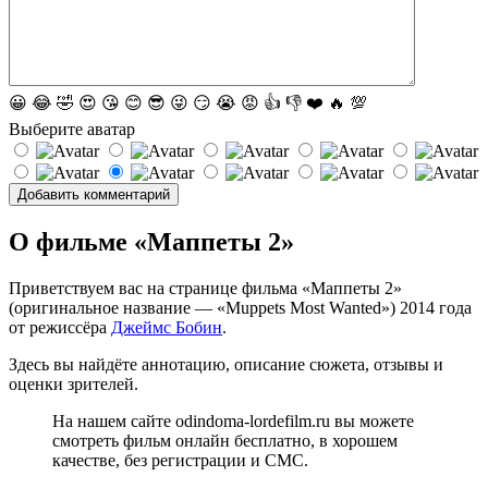
😀
😂
🤣
😍
😘
😊
😎
😜
😏
😭
😡
👍
👎
❤️
🔥
💯
Выберите аватар
О фильме «Маппеты 2»
Приветствуем вас на странице фильма «Маппеты 2»
(оригинальное название — «Muppets Most Wanted») 2014 года
от режиссёра
Джеймс Бобин
.
Здесь вы найдёте аннотацию, описание сюжета, отзывы и
оценки зрителей.
На нашем сайте odindoma-lordefilm.ru вы можете
смотреть фильм онлайн бесплатно, в хорошем
качестве, без регистрации и СМС.