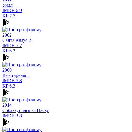
Уилл
IMDB
6.9
KP
7.7
2002
Санта Клаус 2
IMDB
5.7
KP
6.2
2000
Вампиреныш
IMDB
5.8
KP
6.3
2014
Собака, cпасшая Пасху
IMDB
3.8