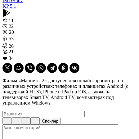
IMDB
4.7
KP
5.1
💩
11
🤣
22
😠
20
👍
53
🤯
26
🥰
21
❤️
34
Фильм «Маппеты 2» доступен для онлайн-просмотра на
различных устройствах: телефонах и планшетах Android (с
поддержкой HLS), iPhone и iPad на iOS, а также на
телевизорах Smart TV, Android TV, компьютерах под
управлением Windows.
Спойлер