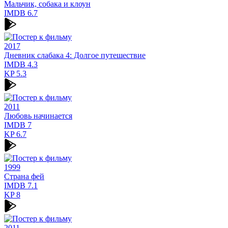
Мальчик, собака и клоун
IMDB
6.7
2017
Дневник слабака 4: Долгое путешествие
IMDB
4.3
KP
5.3
2011
Любовь начинается
IMDB
7
KP
6.7
1999
Страна фей
IMDB
7.1
KP
8
2011