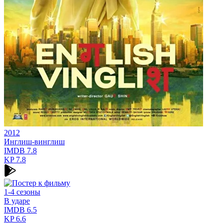
2012
Инглиш-винглиш
IMDB
7.8
KP
7.8
1-4 сезоны
В ударе
IMDB
6.5
KP
6.6