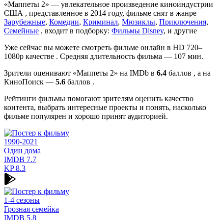
«Маппеты 2» — увлекательное произведение киноиндустрии
США , представленное в 2014 году, фильме снят в жанре
Зарубежные
,
Комедии
,
Криминал
,
Мюзиклы
,
Приключения
,
Семейные
, входит в подборку:
Фильмы Disney
, и другие
Уже сейчас вы можете смотреть фильме онлайн в HD 720–
1080p качестве . Средняя длительность фильма — 107 мин.
Зрители оценивают «Маппеты 2» на IMDb в
6.4
баллов , а на
КиноПоиск —
5.6
баллов .
Рейтинги фильмы помогают зрителям оценить качество
контента, выбрать интересные проекты и понять, насколько
фильме популярен и хорошо принят аудиторией.
1990-2021
Один дома
IMDB
7.7
KP
8.3
1-4 сезоны
Грозная семейка
IMDB
5.8