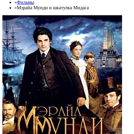
»
Фильмы
»
Мэрайа Мунди и шкатулка Мидаса