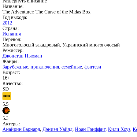
Развернуть описание
Название:
The Adventurer: The Curse of the Midas Box
Год выхода:
2012
Страна:
Испания
Перевод:
Многоголосый закадровый, Украинский многоголосый
Режиссер:
Джонатан Ньюман
Жанры:
Зарубежные
,
приключения
,
семейные
,
фэнтези
Возраст:
16+
Качество:
SD
5.5
5.3
Актеры:
Анайрин Барнард
,
Дэниэл Уайлд
,
Йоан Гриффит
,
Кили Хоуз
,
К