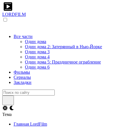
LORDFILM
Все части
Один дома
Один дома 2: Затерянный в Нью-Йорке
Один дома 3
Один дома 4
Один дома 5: Праздничное ограбление
Один дома 6
Фильмы
Сериалы
Закладки
Тема
Главная LordFilm