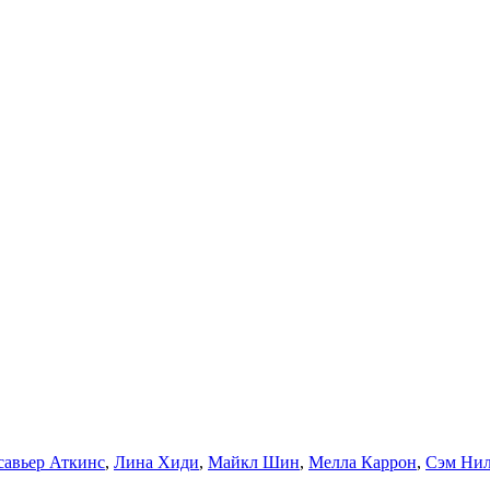
савьер Аткинс
,
Лина Хиди
,
Майкл Шин
,
Мелла Каррон
,
Сэм Ни