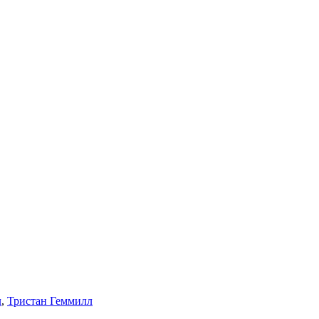
л
,
Тристан Геммилл