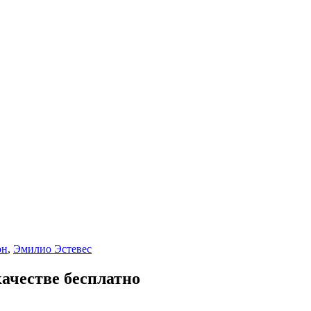
он
,
Эмилио Эстевес
качестве бесплатно