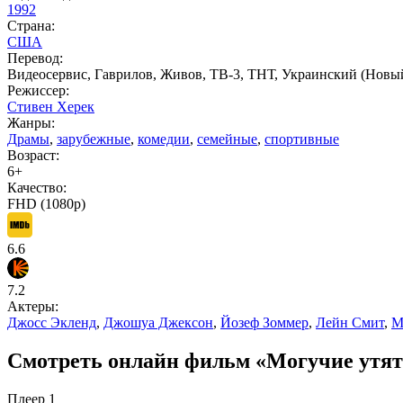
1992
Страна:
США
Перевод:
Видеосервис, Гаврилов, Живов, ТВ-3, ТНТ, Украинский (Новы
Режиссер:
Стивен Херек
Жанры:
Драмы
,
зарубежные
,
комедии
,
семейные
,
спортивные
Возраст:
6+
Качество:
FHD (1080p)
6.6
7.2
Актеры:
Джосс Экленд
,
Джошуа Джексон
,
Йозеф Зоммер
,
Лейн Смит
,
М
Смотреть онлайн фильм «Могучие утята 
Плеер 1