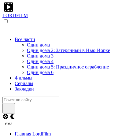
LORDFILM
Все части
Один дома
Один дома 2: Затерянный в Нью-Йорке
Один дома 3
Один дома 4
Один дома 5: Праздничное ограбление
Один дома 6
Фильмы
Сериалы
Закладки
Тема
Главная LordFilm