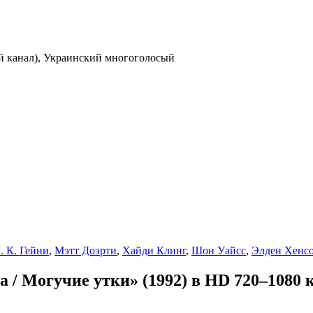
й канал), Украинский многоголосый
. К. Гейни
,
Мэтт Доэрти
,
Хайди Клинг
,
Шон Уайсс
,
Элден Хенс
/ Могучие утки» (1992) в HD 720–1080 