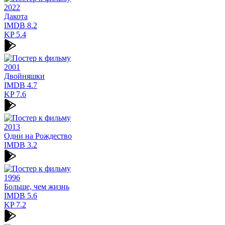
2022
Дакота
IMDB
8.2
KP
5.4
2001
Двойняшки
IMDB
4.7
KP
7.6
2013
Одни на Рождество
IMDB
3.2
1996
Больше, чем жизнь
IMDB
5.6
KP
7.2