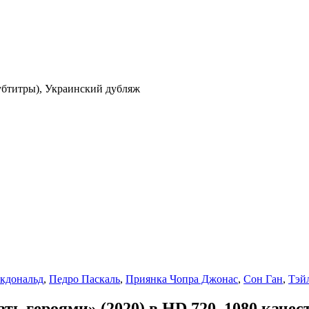
субтитры), Украинский дубляж
кдональд
,
Педро Паскаль
,
Приянка Чопра Джонас
,
Сон Ган
,
Тэй
ь героями» (2020) в HD 720–1080 качест