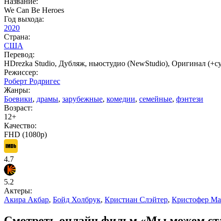
Название:
We Can Be Heroes
Год выхода:
2020
Страна:
США
Перевод:
HDrezka Studio, Дубляж, ньюстудио (NewStudio), Оригинал (+
Режиссер:
Роберт Родригес
Жанры:
Боевики
,
драмы
,
зарубежные
,
комедии
,
семейные
,
фэнтези
Возраст:
12+
Качество:
FHD (1080p)
4.7
5.2
Актеры:
Акира Акбар
,
Бойд Холбрук
,
Кристиан Слэйтер
,
Кристофер Ма
Смотреть онлайн фильм «Мы можем стат