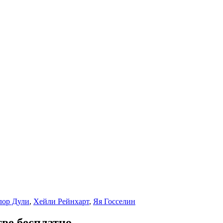
лор Дули
,
Хейли Рейнхарт
,
Яя Госселин
ве бесплатно