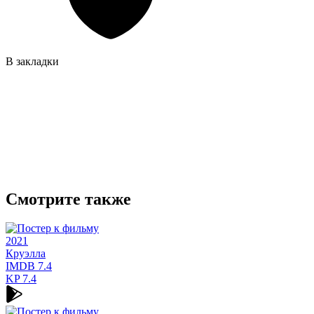
В закладки
Смотрите также
2021
Круэлла
IMDB
7.4
KP
7.4