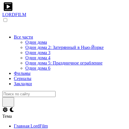
LORDFILM
Все части
Один дома
Один дома 2: Затерянный в Нью-Йорке
Один дома 3
Один дома 4
Один дома 5: Праздничное ограбление
Один дома 6
Фильмы
Сериалы
Закладки
Тема
Главная LordFilm