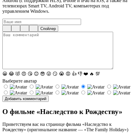
Android (с поддержкой HLS), iPhone и iPad на iOS, а также на
телевизорах Smart TV, Android TV, компьютерах под
управлением Windows.
Спойлер
😀
😂
🤣
😍
😘
😊
😎
😜
😏
😭
😡
👍
👎
❤️
🔥
💯
Выберите аватар
О фильме «Наследство к Рождеству»
Приветствуем вас на странице фильма «Наследство к
Рождеству» (оригинальное название — «The Family Holiday»)