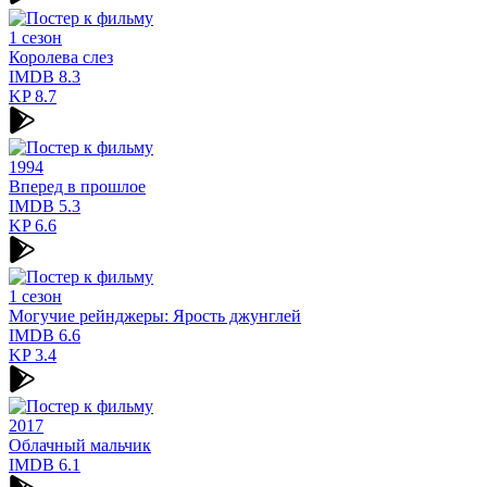
1 сезон
Королева слез
IMDB
8.3
KP
8.7
1994
Вперед в прошлое
IMDB
5.3
KP
6.6
1 сезон
Могучие рейнджеры: Ярость джунглей
IMDB
6.6
KP
3.4
2017
Облачный мальчик
IMDB
6.1