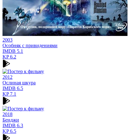
2003
Особняк с привидениями
IMDB
5.1
KP
6.2
2012
Ослиная шкура
IMDB
6.5
KP
7.1
2018
Бенджи
IMDB
6.3
KP
6.5