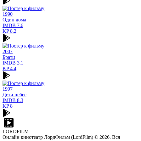
1990
Один дома
IMDB
7.6
KP
8.2
2007
Братц
IMDB
3.1
KP
4.4
1997
Дети небес
IMDB
8.3
KP
8
LORDFILM
Онлайн кинотеатр ЛордФильм (LordFilm) ©
2026
. Вся