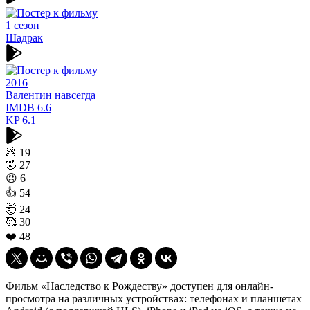
1 сезон
Шадрак
2016
Валентин навсегда
IMDB
6.6
KP
6.1
💩
19
🤣
27
😠
6
👍
54
🤯
24
🥰
30
❤️
48
Фильм «Наследство к Рождеству» доступен для онлайн-
просмотра на различных устройствах: телефонах и планшетах