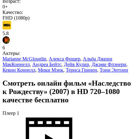
Возраст:
0+
Качество:
FHD (1080p)
5.8
6
Актеры:
Marianne McGlouglin
,
Алекса Фишер
,
Альба Джинн
МакКоннелл
,
Андреа Бейтс
,
Дейв Кулир
,
Джэми Флэнери
,
Кевин Коннелл
,
Мики Мэнк
,
Териса Гринен
,
Тони Энтони
Смотреть онлайн фильм «Наследство
к Рождеству» (2007) в HD 720–1080
качестве бесплатно
Плеер 1