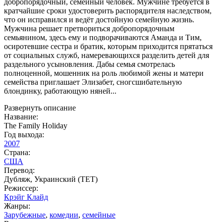
добропорядочный, семейный человек. Мужчине требуется в
кратчайшие сроки удостоверить распорядителя наследством,
что он исправился и ведёт достойную семейную жизнь.
Мужчина решает претвориться добропорядочным
семьянином, здесь ему и подворачиваются Аманда и Тим,
осиротевшие сестра и братик, которым приходится прятаться
от социальных служб, намеревающихся разделить детей для
раздельного усыновления. Дабы семья смотрелась
полноценной, мошенник на роль любимой жены и матери
семейства приглашает Элизабет, сногсшибательную
блондинку, работающую няней...
Развернуть описание
Название:
The Family Holiday
Год выхода:
2007
Страна:
США
Перевод:
Дубляж, Украинский (ТЕТ)
Режиссер:
Крэйг Клайд
Жанры:
Зарубежные
,
комедии
,
семейные