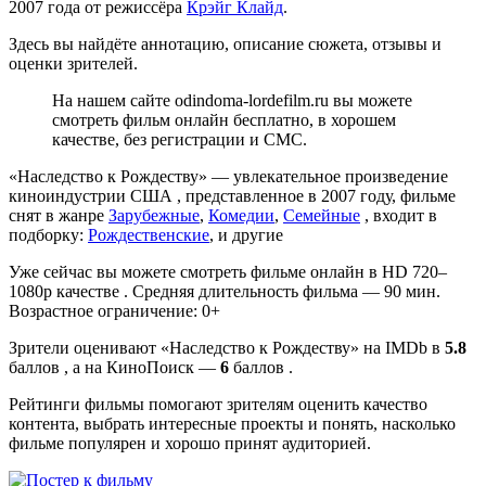
2007 года от режиссёра
Крэйг Клайд
.
Здесь вы найдёте аннотацию, описание сюжета, отзывы и
оценки зрителей.
На нашем сайте odindoma-lordefilm.ru вы можете
смотреть фильм онлайн бесплатно, в хорошем
качестве, без регистрации и СМС.
«Наследство к Рождеству» — увлекательное произведение
киноиндустрии США , представленное в 2007 году, фильме
снят в жанре
Зарубежные
,
Комедии
,
Семейные
, входит в
подборку:
Рождественские
, и другие
Уже сейчас вы можете смотреть фильме онлайн в HD 720–
1080p качестве . Средняя длительность фильма — 90 мин.
Возрастное ограничение: 0+
Зрители оценивают «Наследство к Рождеству» на IMDb в
5.8
баллов , а на КиноПоиск —
6
баллов .
Рейтинги фильмы помогают зрителям оценить качество
контента, выбрать интересные проекты и понять, насколько
фильме популярен и хорошо принят аудиторией.