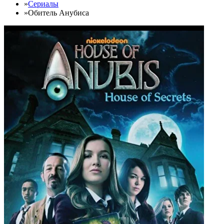
»
Сериалы
»
Обитель Анубиса