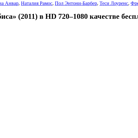
а Анвар
,
Наталия Рамос
,
Пол Энтони-Барбер
,
Теси Лоуренс
,
Фр
са» (2011) в HD 720–1080 качестве бесп