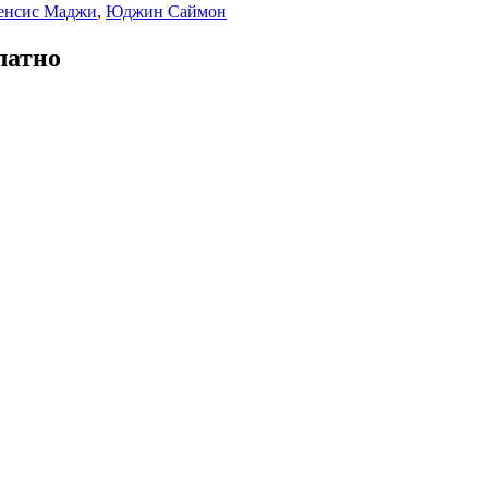
енсис Маджи
,
Юджин Саймон
латно