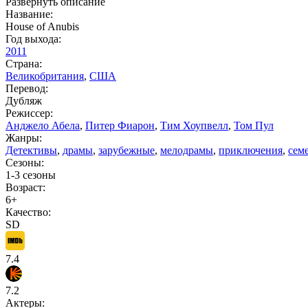
Развернуть описание
Название:
House of Anubis
Год выхода:
2011
Страна:
Великобритания
,
США
Перевод:
Дубляж
Режиссер:
Анджело Абела
,
Питер Фиарон
,
Тим Хоупвелл
,
Том Пул
Жанры:
Детективы
,
драмы
,
зарубежные
,
мелодрамы
,
приключения
,
сем
Сезоны:
1-3 сезоны
Возраст:
6+
Качество:
SD
7.4
7.2
Актеры: