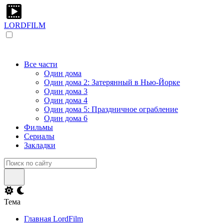
LORDFILM
Все части
Один дома
Один дома 2: Затерянный в Нью-Йорке
Один дома 3
Один дома 4
Один дома 5: Праздничное ограбление
Один дома 6
Фильмы
Сериалы
Закладки
Тема
Главная LordFilm