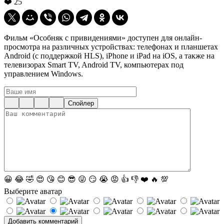
❤️
25
Фильм «Особняк с привидениями» доступен для онлайн-
просмотра на различных устройствах: телефонах и планшетах
Android (с поддержкой HLS), iPhone и iPad на iOS, а также на
телевизорах Smart TV, Android TV, компьютерах под
управлением Windows.
Спойлер
😀
😂
🤣
😍
😘
😊
😎
😜
😏
😭
😡
👍
👎
❤️
🔥
💯
Выберите аватар