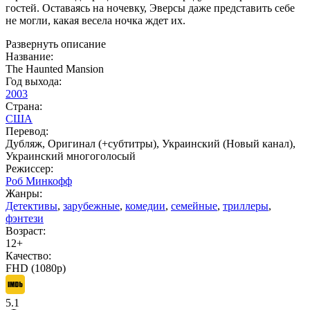
гостей. Оставаясь на ночевку, Эверсы даже представить себе
не могли, какая весела ночка ждет их.
Развернуть описание
Название:
The Haunted Mansion
Год выхода:
2003
Страна:
США
Перевод:
Дубляж, Оригинал (+субтитры), Украинский (Новый канал),
Украинский многоголосый
Режиссер:
Роб Минкофф
Жанры:
Детективы
,
зарубежные
,
комедии
,
семейные
,
триллеры
,
фэнтези
Возраст:
12+
Качество:
FHD (1080p)
5.1