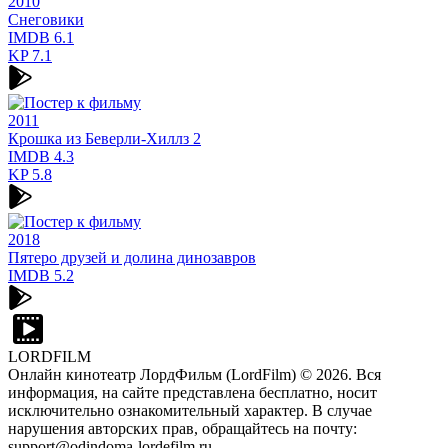
2010
Снеговики
IMDB
6.1
KP
7.1
2011
Крошка из Беверли-Хиллз 2
IMDB
4.3
KP
5.8
2018
Пятеро друзей и долина динозавров
IMDB
5.2
LORDFILM
Онлайн кинотеатр ЛордФильм (LordFilm) ©
2026
. Вся
информация, на сайте представлена бесплатно, носит
исключительно ознакомительный характер. В случае
нарушения авторских прав, обращайтесь на почту:
support@odindoma-lordefilm.ru