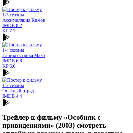
1-5 сезоны
Ассимиляция Кимов
IMDB
8.2
KP
7.2
1-4 сезоны
Тайны острова Мако
IMDB
6.8
KP
6.6
1-2 сезоны
Опасный отряд
IMDB
4.4
Трейлер к фильму «Особняк с
привидениями» (2003) cмотреть