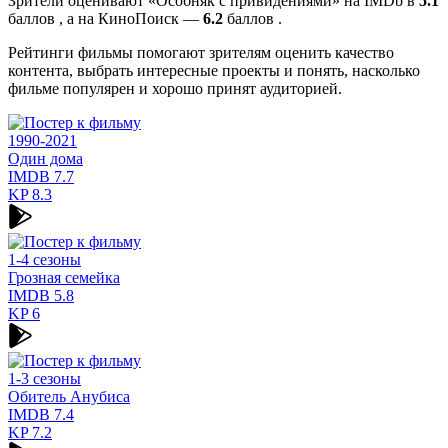
Зрители оценивают «Особняк с привидениями» на IMDb в
5.1
баллов , а на КиноПоиск —
6.2
баллов .
Рейтинги фильмы помогают зрителям оценить качество
контента, выбрать интересные проекты и понять, насколько
фильме популярен и хорошо принят аудиторией.
1990-2021
Один дома
IMDB
7.7
KP
8.3
1-4 сезоны
Грозная семейка
IMDB
5.8
KP
6
1-3 сезоны
Обитель Анубиса
IMDB
7.4
KP
7.2