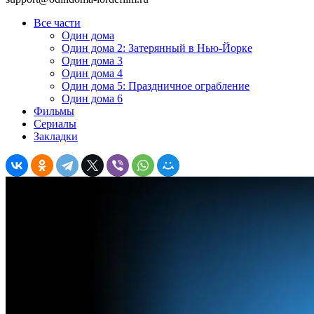
Все части
Один дома
Один дома 2: Затерянный в Нью-Йорке
Один дома 3
Один дома 4
Один дома 5: Праздничное ограбление
Один дома 6
Фильмы
Сериалы
Закладки