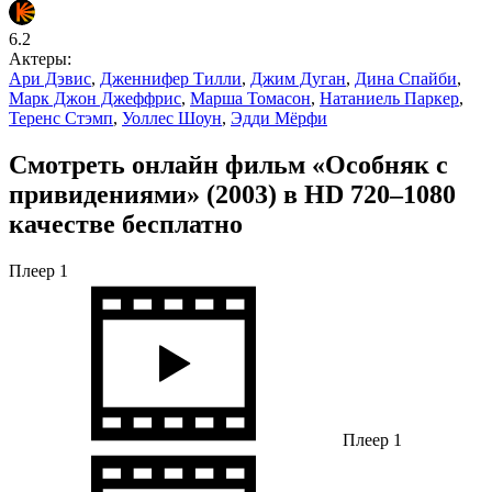
6.2
Актеры:
Ари Дэвис
,
Дженнифер Тилли
,
Джим Дуган
,
Дина Спайби
,
Марк Джон Джеффрис
,
Марша Томасон
,
Натаниель Паркер
,
Теренс Стэмп
,
Уоллес Шоун
,
Эдди Мёрфи
Смотреть онлайн фильм «Особняк с
привидениями» (2003) в HD 720–1080
качестве бесплатно
Плеер 1
Плеер 1