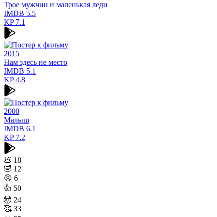
Трое мужчин и маленькая леди
IMDB
5.5
KP
7.1
2015
Нам здесь не место
IMDB
5.1
KP
4.8
2000
Малыш
IMDB
6.1
KP
7.2
💩
18
🤣
12
😠
6
👍
50
🤯
24
🥰
33