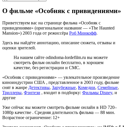
О фильме «Особняк с привидениями»
Приветствуем вас на странице фильма «Особняк с
привидениями» (оригинальное название — «The Haunted
Mansion») 2003 года от режиссёра
Роб Минкофф
.
Здесь вы найдёте аннотацию, описание сюжета, отзывы и
оценки зрителей.
На нашем сайте odindoma-lordefilm.ru вы можете
смотреть фильм онлайн бесплатно, в хорошем
качестве, без регистрации и СМС.
«Особняк с привидениями» — увлекательное произведение
киноиндустрии США , представленное в 2003 году, фильме
снят в жанре
Детективы
,
Зарубежные
,
Комедии
,
Семейные
,
Триллеры
,
Фэнтези
, входит в подборку:
Фильмы Disney
, и
другие
Уже сейчас вы можете смотреть фильме онлайн в HD 720–
1080p качестве . Средняя длительность фильма — 88 мин.
Возрастное ограничение: 12+