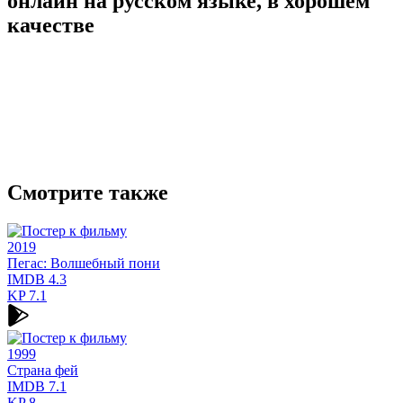
онлайн на русском языке, в хорошем
качестве
Смотрите также
2019
Пегас: Волшебный пони
IMDB
4.3
KP
7.1
1999
Страна фей
IMDB
7.1
KP
8