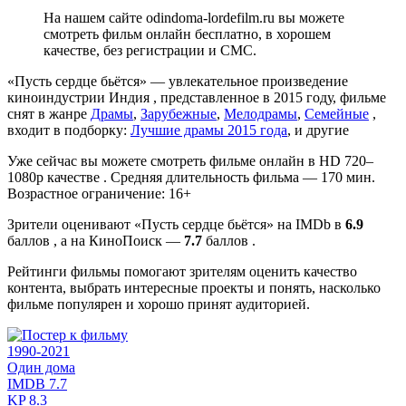
На нашем сайте odindoma-lordefilm.ru вы можете
смотреть фильм онлайн бесплатно, в хорошем
качестве, без регистрации и СМС.
«Пусть сердце бьётся» — увлекательное произведение
киноиндустрии Индия , представленное в 2015 году, фильме
снят в жанре
Драмы
,
Зарубежные
,
Мелодрамы
,
Семейные
,
входит в подборку:
Лучшие драмы 2015 года
, и другие
Уже сейчас вы можете смотреть фильме онлайн в HD 720–
1080p качестве . Средняя длительность фильма — 170 мин.
Возрастное ограничение: 16+
Зрители оценивают «Пусть сердце бьётся» на IMDb в
6.9
баллов , а на КиноПоиск —
7.7
баллов .
Рейтинги фильмы помогают зрителям оценить качество
контента, выбрать интересные проекты и понять, насколько
фильме популярен и хорошо принят аудиторией.
1990-2021
Один дома
IMDB
7.7
KP
8.3