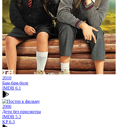
2010
Бам-бам-боле
IMDB
6.1
2006
Дети без присмотра
IMDB
5.3
KP
6.3