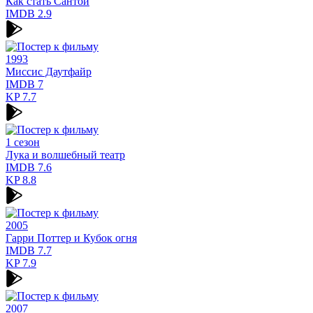
Как стать Сантой
IMDB
2.9
1993
Миссис Даутфайр
IMDB
7
KP
7.7
1 сезон
Лука и волшебный театр
IMDB
7.6
KP
8.8
2005
Гарри Поттер и Кубок огня
IMDB
7.7
KP
7.9
2007