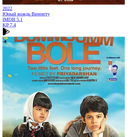
2022
Юный вождь Виннету
IMDB
5.1
KP
7.4