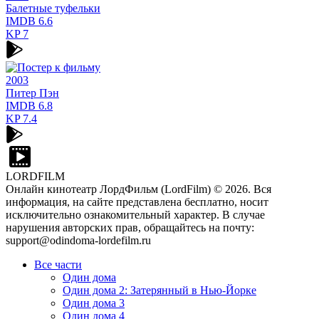
Балетные туфельки
IMDB
6.6
KP
7
2003
Питер Пэн
IMDB
6.8
KP
7.4
LORDFILM
Онлайн кинотеатр ЛордФильм (LordFilm) ©
2026
. Вся
информация, на сайте представлена бесплатно, носит
исключительно ознакомительный характер. В случае
нарушения авторских прав, обращайтесь на почту:
support@odindoma-lordefilm.ru
Все части
Один дома
Один дома 2: Затерянный в Нью-Йорке
Один дома 3
Один дома 4