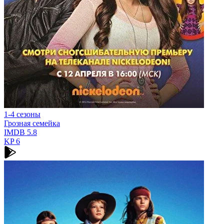
1-4 сезоны
Грозная семейка
IMDB
5.8
KP
6