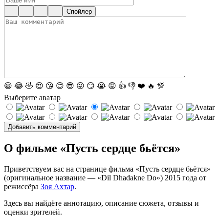
Спойлер
😀
😂
🤣
😍
😘
😊
😎
😜
😏
😭
😡
👍
👎
❤️
🔥
💯
Выберите аватар
О фильме «Пусть сердце бьётся»
Приветствуем вас на странице фильма «Пусть сердце бьётся»
(оригинальное название — «Dil Dhadakne Do») 2015 года от
режиссёра
Зоя Ахтар
.
Здесь вы найдёте аннотацию, описание сюжета, отзывы и
оценки зрителей.