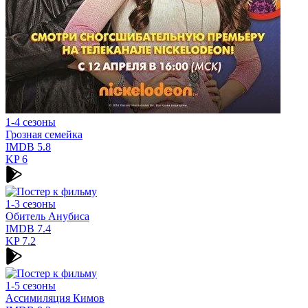
1-4 сезоны
Грозная семейка
IMDB
5.8
KP
6
1-3 сезоны
Обитель Анубиса
IMDB
7.4
KP
7.2
1-5 сезоны
Ассимиляция Кимов