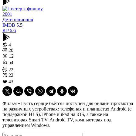
2001
Дети шпионов
IMDB
5.5
KP
6.6
💩
4
🤣
20
😠
12
👍
54
🤯
22
🥰
22
❤️
43
Фильм «Пусть сердце бьётся» доступен для онлайн-просмотра
на различных устройствах: телефонах и планшетах Android (с
поддержкой HLS), iPhone и iPad на iOS, а также на
телевизорах Smart TV, Android TV, компьютерах под
управлением Windows.