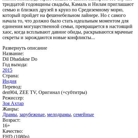
тридцатой годовщины свадьбы, Камаль и Нилам приглашают
семью и близких друзей в круиз по Средиземному морю,
который пройдет на фешенебельном лайнере. Но с самого
начала то, что должно было стать идеальным моментом для
единения могущественной семьи, превращается в настоящий
хаос, когда всплывают давние обиды, раскрываются мрачные
секреты и зарождаются новые конфликты...
Развернуть описание
Название:
Dil Dhadakne Do
Год выхода:
2015
Страна:
Индия
Перевод:
den904, ZEE TV, Оригинал (+субтитры)
Режиссер:
Зоя Ахтар
Жанры:
Драмы
,
зарубежные
,
мелодрамы
,
семейные
Возраст:
16+
Качество:
FHD (1080p)