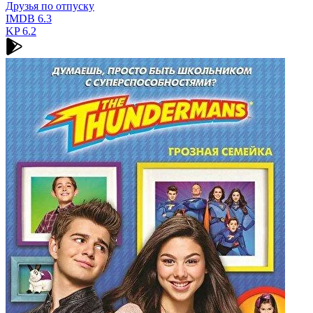
Друзья по отпуску
IMDB
6.3
KP
6.2