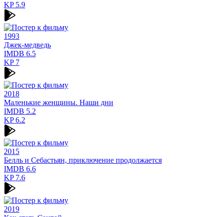
KP
5.9
1993
Джек-медведь
IMDB
6.5
KP
7
2018
Маленькие женщины. Наши дни
IMDB
5.2
KP
6.2
2015
Белль и Себастьян, приключение продолжается
IMDB
6.6
KP
7.6
2019