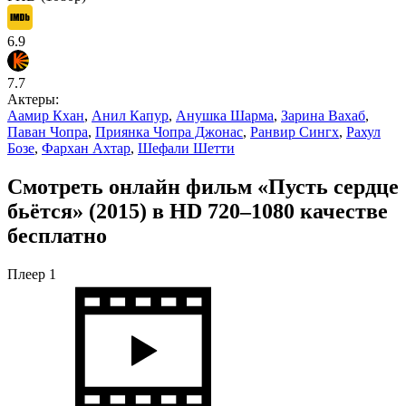
6.9
7.7
Актеры:
Аамир Кхан
,
Анил Капур
,
Анушка Шарма
,
Зарина Вахаб
,
Паван Чопра
,
Приянка Чопра Джонас
,
Ранвир Сингх
,
Рахул
Бозе
,
Фархан Ахтар
,
Шефали Шетти
Смотреть онлайн фильм «Пусть сердце
бьётся» (2015) в HD 720–1080 качестве
бесплатно
Плеер 1