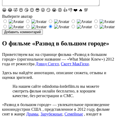
😀
😂
🤣
😍
😘
😊
😎
😜
😏
😭
😡
👍
👎
❤️
🔥
💯
Выберите аватар
О фильме «Развод в большом городе»
Приветствуем вас на странице фильма «Развод в большом
городе» (оригинальное название — «What Maisie Knew») 2012
года от режиссёра
Дэвид Сигел
,
Скотт МакГихи
.
Здесь вы найдёте аннотацию, описание сюжета, отзывы и
оценки зрителей.
На нашем сайте odindoma-lordefilm.ru вы можете
смотреть фильм онлайн бесплатно, в хорошем
качестве, без регистрации и СМС.
«Развод в большом городе» — увлекательное произведение
киноиндустрии США , представленное в 2012 году, фильме
снят в жанре
Драмы
,
Зарубежные
,
Семейные
, входит в