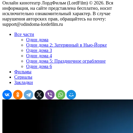
Онлайн кинотеатр ЛордФильм (LordFilm) ©
2026
. Вся
информация, на сайте представлена бесплатно, носит
исключительно ознакомительный характер. В случае
нарушения авторских прав, обращайтесь на почту:
support@odindoma-lordefilm.ru
Все части
Один дома
Один дома 2: Затерянный в Нью-Йорке
Один дома 3
Один дома 4
Один дома 5: Праздничное ограбление
Один дома 6
Фильмы
Сериалы
Закладки