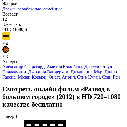
Жанры:
Драмы
,
зарубежные
,
семейные
Возраст:
12+
Качество:
FHD (1080p)
7.4
7.3
Актеры:
Александр Скарсгард
,
Амелия Кэмпбелл
,
Джесси Стоун
Спадаччини
,
Джоэнна Вандерхам
,
Джулианна Мур
,
Диана
Гарсиа
,
Мэдди Кормэн
,
Оната Април
,
Стив Куган
,
Сэди Рэй
Смотреть онлайн фильм «Развод в
большом городе» (2012) в HD 720–1080
качестве бесплатно
Плеер 1