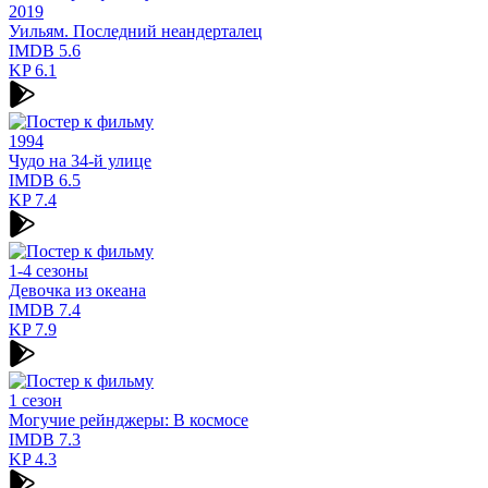
2019
Уильям. Последний неандерталец
IMDB
5.6
KP
6.1
1994
Чудо на 34-й улице
IMDB
6.5
KP
7.4
1-4 сезоны
Девочка из океана
IMDB
7.4
KP
7.9
1 сезон
Могучие рейнджеры: В космосе
IMDB
7.3
KP
4.3