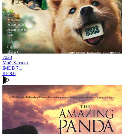
2023
Мой Хатико
IMDB
7.1
KP
8.6