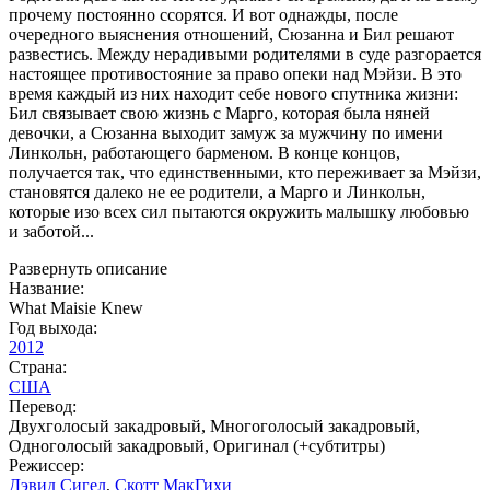
прочему постоянно ссорятся. И вот однажды, после
очередного выяснения отношений, Сюзанна и Бил решают
развестись. Между нерадивыми родителями в суде разгорается
настоящее противостояние за право опеки над Мэйзи. В это
время каждый из них находит себе нового спутника жизни:
Бил связывает свою жизнь с Марго, которая была няней
девочки, а Сюзанна выходит замуж за мужчину по имени
Линкольн, работающего барменом. В конце концов,
получается так, что единственными, кто переживает за Мэйзи,
становятся далеко не ее родители, а Марго и Линкольн,
которые изо всех сил пытаются окружить малышку любовью
и заботой...
Развернуть описание
Название:
What Maisie Knew
Год выхода:
2012
Страна:
США
Перевод:
Двухголосый закадровый, Многоголосый закадровый,
Одноголосый закадровый, Оригинал (+субтитры)
Режиссер:
Дэвид Сигел
,
Скотт МакГихи