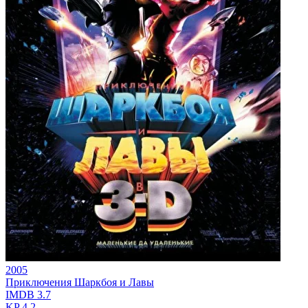
2005
Приключения Шаркбоя и Лавы
IMDB
3.7
KP
4.2