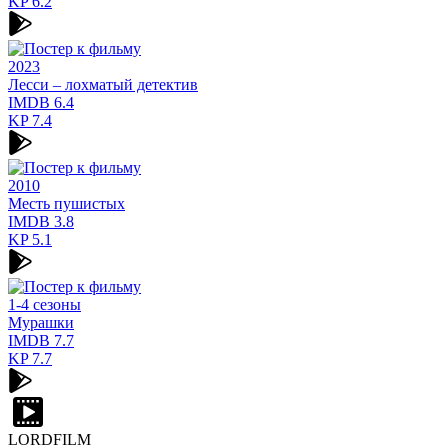
KP
6.2
2023
Лесси – лохматый детектив
IMDB
6.4
KP
7.4
2010
Месть пушистых
IMDB
3.8
KP
5.1
1-4 сезоны
Мурашки
IMDB
7.7
KP
7.7
LORDFILM