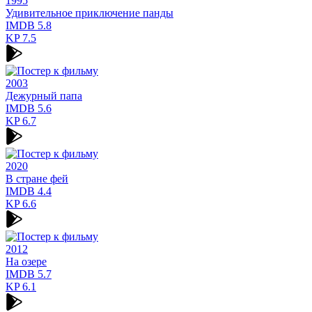
1995
Удивительное приключение панды
IMDB
5.8
KP
7.5
2003
Дежурный папа
IMDB
5.6
KP
6.7
2020
В стране фей
IMDB
4.4
KP
6.6
2012
На озере
IMDB
5.7
KP
6.1