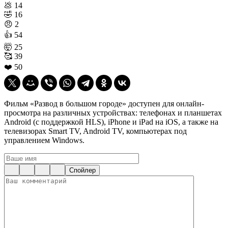
💩
14
🤣
16
😠
2
👍
54
🤯
25
🥰
39
❤️
50
Фильм «Развод в большом городе» доступен для онлайн-
просмотра на различных устройствах: телефонах и планшетах
Android (с поддержкой HLS), iPhone и iPad на iOS, а также на
телевизорах Smart TV, Android TV, компьютерах под
управлением Windows.
Спойлер