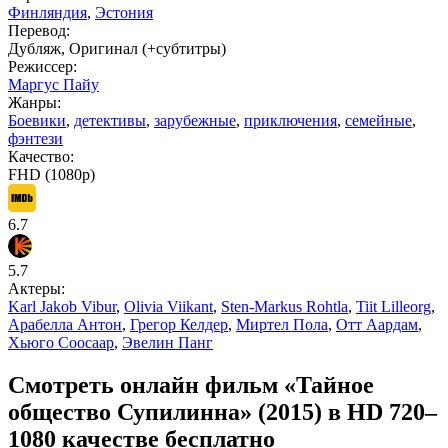
Финляндия
,
Эстония
Перевод:
Дубляж, Оригинал (+субтитры)
Режиссер:
Маргус Пайу
Жанры:
Боевики
,
детективы
,
зарубежные
,
приключения
,
семейные
,
фэнтези
Качество:
FHD (1080p)
6.7
5.7
Актеры:
Karl Jakob Vibur
,
Olivia Viikant
,
Sten-Markus Rohtla
,
Tiit Lilleorg
,
Арабелла Антон
,
Грегор Келдер
,
Миртел Пола
,
Отт Аардам
,
Хьюго Соосаар
,
Эвелин Панг
Смотреть онлайн фильм «Тайное
общество Супилинна» (2015) в HD 720–
1080 качестве бесплатно