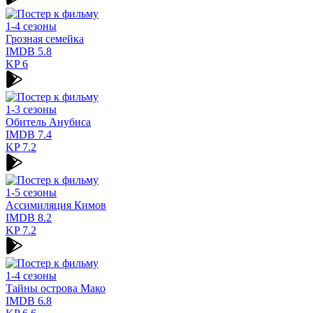
1-4 сезоны
Грозная семейка
IMDB
5.8
KP
6
1-3 сезоны
Обитель Анубиса
IMDB
7.4
KP
7.2
1-5 сезоны
Ассимиляция Кимов
IMDB
8.2
KP
7.2
1-4 сезоны
Тайны острова Мако
IMDB
6.8