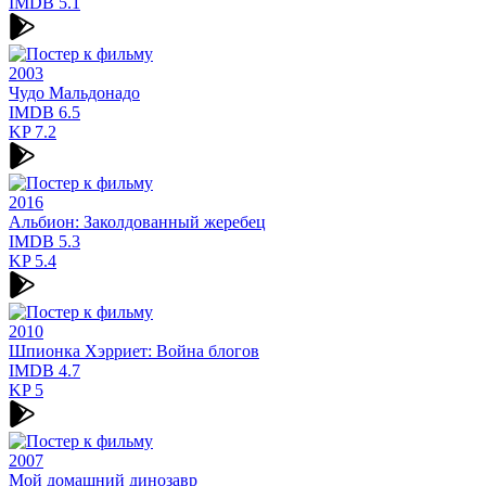
IMDB
5.1
2003
Чудо Мальдонадо
IMDB
6.5
KP
7.2
2016
Альбион: Заколдованный жеребец
IMDB
5.3
KP
5.4
2010
Шпионка Хэрриет: Война блогов
IMDB
4.7
KP
5
2007
Мой домашний динозавр