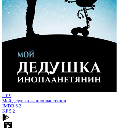
2019
Мой дедушка — инопланетянин
IMDB
6.2
KP
5.2