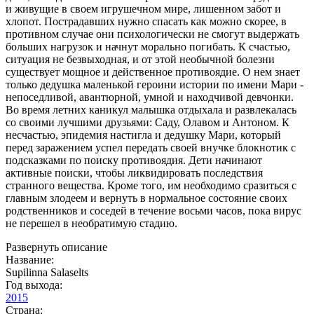
и живущие в своем игрушечном мире, лишенном забот и
хлопот. Пострадавших нужно спасать как можно скорее, в
противном случае они психологически не смогут выдержать
больших нагрузок и начнут морально погибать. К счастью,
ситуация не безвыходная, и от этой необычной болезни
существует мощное и действенное противоядие. О нем знает
только дедушка маленькой героини истории по имени Мари -
непоседливой, авантюрной, умной и находчивой девчонки.
Во время летних каникул малышка отдыхала и развлекалась
со своими лучшими друзьями: Саду, Олавом и Антоном. К
несчастью, эпидемия настигла и дедушку Мари, который
перед заражением успел передать своей внучке блокнотик с
подсказками по поиску противоядия. Дети начинают
активные поиски, чтобы ликвидировать последствия
странного вещества. Кроме того, им необходимо сразиться с
главным злодеем и вернуть в нормальное состояние своих
родственников и соседей в течение восьми часов, пока вирус
не перешел в необратимую стадию.
Развернуть описание
Название:
Supilinna Salaselts
Год выхода:
2015
Страна: