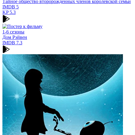
Тайное общество второрожденных членов королевской семьи
IMDB
5
KP
5.3
1-6 сезоны
Дом Рэйвен
IMDB
7.3