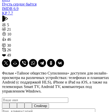
Пусть сердце бьётся
IMDB
6.9
KP
7.7
💩
5
🤣
21
😠
10
👍
46
🤯
30
🥰
26
❤️
49
Фильм «Тайное общество Супилинна» доступен для онлайн-
просмотра на различных устройствах: телефонах и планшетах
Android (с поддержкой HLS), iPhone и iPad на iOS, а также на
телевизорах Smart TV, Android TV, компьютерах под
управлением Windows.
Спойлер