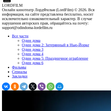
LORDFILM
Онлайн кинотеатр ЛордФильм (LordFilm) ©
2026
. Вся
информация, на сайте представлена бесплатно, носит
исключительно ознакомительный характер. В случае
нарушения авторских прав, обращайтесь на почту:
support@odindoma-lordefilm.ru
Все части
Один дома
Один дома 2: Затерянный в Нью-Йорке
Один дома 3
Один дома 4
Один дома 5: Праздничное ограбление
Один дома 6
Фильмы
Сериалы
Закладки