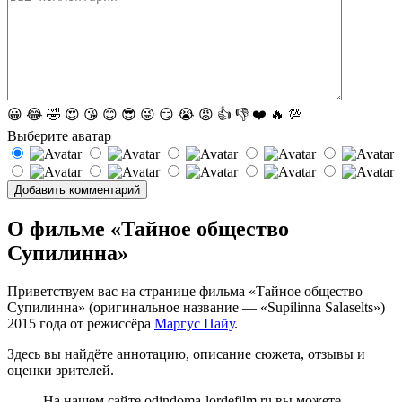
😀
😂
🤣
😍
😘
😊
😎
😜
😏
😭
😡
👍
👎
❤️
🔥
💯
Выберите аватар
О фильме «Тайное общество
Супилинна»
Приветствуем вас на странице фильма «Тайное общество
Супилинна» (оригинальное название — «Supilinna Salaselts»)
2015 года от режиссёра
Маргус Пайу
.
Здесь вы найдёте аннотацию, описание сюжета, отзывы и
оценки зрителей.
На нашем сайте odindoma-lordefilm.ru вы можете