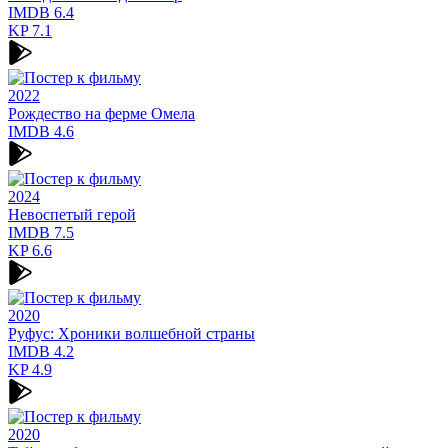
IMDB
6.4
KP
7.1
2022
Рождество на ферме Омела
IMDB
4.6
2024
Невоспетый герой
IMDB
7.5
KP
6.6
2020
Руфус: Хроники волшебной страны
IMDB
4.2
KP
4.9
2020