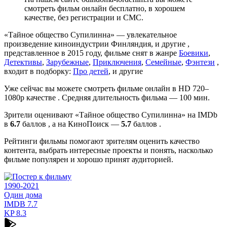
смотреть фильм онлайн бесплатно, в хорошем
качестве, без регистрации и СМС.
«Тайное общество Супилинна» — увлекательное
произведение киноиндустрии Финляндия, и другие ,
представленное в 2015 году, фильме снят в жанре
Боевики
,
Детективы
,
Зарубежные
,
Приключения
,
Семейные
,
Фэнтези
,
входит в подборку:
Про детей
, и другие
Уже сейчас вы можете смотреть фильме онлайн в HD 720–
1080p качестве . Средняя длительность фильма — 100 мин.
Зрители оценивают «Тайное общество Супилинна» на IMDb
в
6.7
баллов , а на КиноПоиск —
5.7
баллов .
Рейтинги фильмы помогают зрителям оценить качество
контента, выбрать интересные проекты и понять, насколько
фильме популярен и хорошо принят аудиторией.
1990-2021
Один дома
IMDB
7.7
KP
8.3