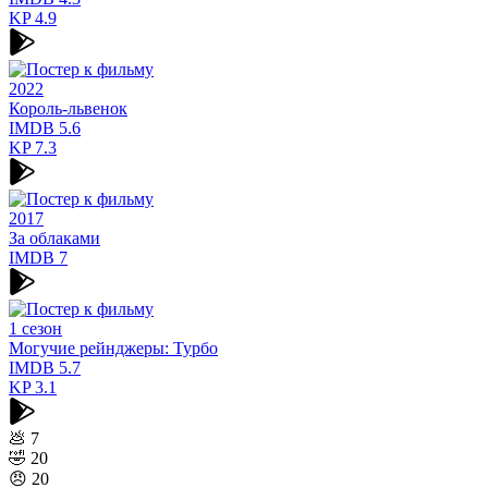
KP
4.9
2022
Король-львенок
IMDB
5.6
KP
7.3
2017
За облаками
IMDB
7
1 сезон
Могучие рейнджеры: Турбо
IMDB
5.7
KP
3.1
💩
7
🤣
20
😠
20