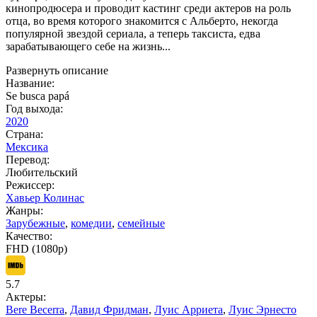
кинопродюсера и проводит кастинг среди актеров на роль
отца, во время которого знакомится с Альберто, некогда
популярной звездой сериала, а теперь таксиста, едва
зарабатывающего себе на жизнь...
Развернуть описание
Название:
Se busca papá
Год выхода:
2020
Страна:
Мексика
Перевод:
Любительский
Режиссер:
Хавьер Колинас
Жанры:
Зарубежные
,
комедии
,
семейные
Качество:
FHD (1080p)
5.7
Актеры:
Bere Becerra
,
Давид Фридман
,
Луис Арриета
,
Луис Эрнесто