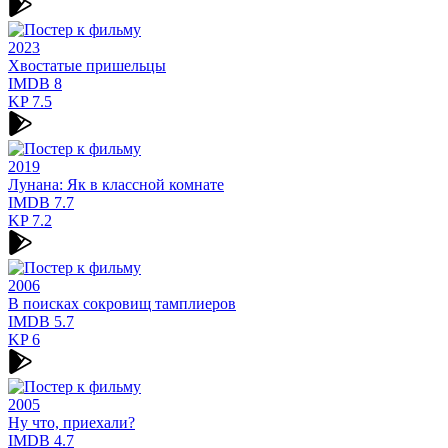
2023
Хвостатые пришельцы
IMDB
8
KP
7.5
2019
Лунана: Як в классной комнате
IMDB
7.7
KP
7.2
2006
В поисках сокровищ тамплиеров
IMDB
5.7
KP
6
2005
Ну что, приехали?
IMDB
4.7