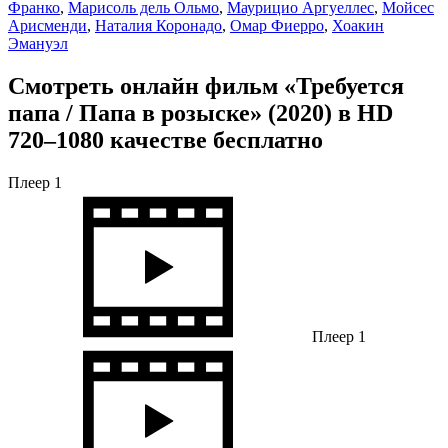
Франко
,
Марисоль дель Ольмо
,
Маурицио Аргуеллес
,
Мойсес
Арисменди
,
Наталия Коронадо
,
Омар Фиерро
,
Хоакин
Эмануэл
Смотреть онлайн фильм «Требуется
папа / Папа в розыске» (2020) в HD
720–1080 качестве бесплатно
Плеер 1
Плеер 1