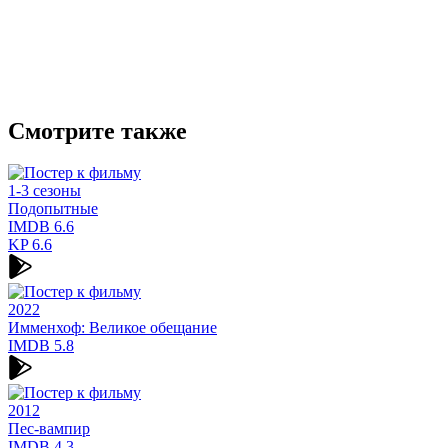
Смотрите также
1-3 сезоны
Подопытные
IMDB
6.6
KP
6.6
2022
Имменхоф: Великое обещание
IMDB
5.8
2012
Пес-вампир
IMDB
4.3