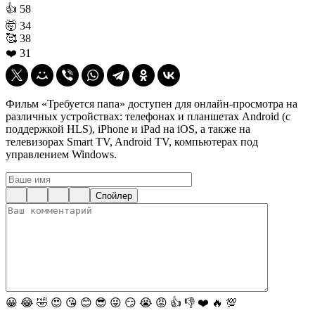
👍
58
🤯
34
🥰
38
❤️
31
Фильм «Требуется папа» доступен для онлайн-просмотра на
различных устройствах: телефонах и планшетах Android (с
поддержкой HLS), iPhone и iPad на iOS, а также на
телевизорах Smart TV, Android TV, компьютерах под
управлением Windows.
Спойлер
😀
😂
🤣
😍
😘
😊
😎
😜
😏
😭
😡
👍
👎
❤️
🔥
💯