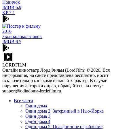
Новичок
IMDB
6.9
KP
7.1
2016
Звон колокольчиков
IMDB
6.5
LORDFILM
Онлайн кинотеатр ЛордФильм (LordFilm) ©
2026
. Вся
информация, на сайте представлена бесплатно, носит
исключительно ознакомительный характер. В случае
нарушения авторских прав, обращайтесь на почту:
support@odindoma-lordefilm.ru
Все части
Один дома
Один дома 2: Затерянный в Нью-Йорке
Один дома 3
Один дома 4
Один дома 5: Праздничное ограбление