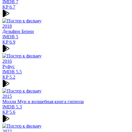
IMDB
7
KP
6.7
2018
Дельфин Берни
IMDB
5
KP
6.9
2016
Руфус
IMDB
5.5
KP
5.2
2015
Молли Мун и волшебная книга гипноза
IMDB
5.3
KP
5.6
2022