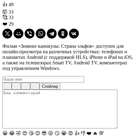
👍
49
🤯
33
🥰
33
❤️
29
Фильм «Зимние каникулы: Страна эльфов» доступен для
онлайн-просмотра на различных устройствах: телефонах и
планшетах Android (с поддержкой HLS), iPhone и iPad на iOS,
а также на телевизорах Smart TV, Android TV, компьютерах
под управлением Windows.
Спойлер
😀
😂
🤣
😍
😘
😊
😎
😜
😏
😭
😡
👍
👎
❤️
🔥
💯