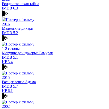
Рождественская тайна
IMDB
6.3
2016
Маленькие дикари
IMDB
5.2
1-2 сезоны
Могучие рейнджеры: Самураи
IMDB
5.1
KP
3.4
2015
Расщепление Адама
IMDB
5.7
KP
6.1
2002