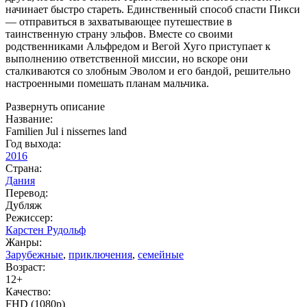
начинает быстро стареть. Единственный способ спасти Пикси
— отправиться в захватывающее путешествие в
таинственную страну эльфов. Вместе со своими
родственниками Альфредом и Вегой Хуго приступает к
выполнению ответственной миссии, но вскоре они
сталкиваются со злобным Эволом и его бандой, решительно
настроенными помешать планам мальчика.
Развернуть описание
Название:
Familien Jul i nissernes land
Год выхода:
2016
Страна:
Дания
Перевод:
Дубляж
Режиссер:
Карстен Рудольф
Жанры:
Зарубежные
,
приключения
,
семейные
Возраст:
12+
Качество:
FHD (1080p)