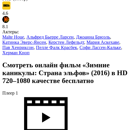
4.6
8.1
Актеры:
Malte Houe
,
Альфред Бьерре Ларсен
,
Джоанна Брюэль
,
Катинка Эверс-Янсен
,
Керстен Лефельдт
,
Мария Аскехаве
,
Пав Хенриксон
,
Пелле Фалк Красбек
,
Софи Лассен-Кальке
,
Херман Кноп
Смотреть онлайн фильм «Зимние
каникулы: Страна эльфов» (2016) в HD
720–1080 качестве бесплатно
Плеер 1