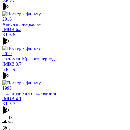
KP
5.7
2016
Алиса в Зазеркалье
IMDB
6.2
KP
6.6
2019
Питомец Юрского периода
IMDB
3.7
KP
4.9
1993
Полицейский с половиной
IMDB
4.1
KP
5.7
💩
18
🤣
30
😠
8