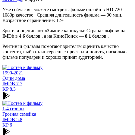
Уже сейчас вы можете смотреть фильме онлайн в HD 720–
1080p качестве . Средняя длительность фильма — 90 мин.
Возрастное ограничение: 12+
Зрители оценивают «Зимние каникулы: Страна эльфов» на
IMDb в
4.6
баллов , а на КиноПоиск —
8.1
баллов .
Рейтинги фильмы помогают зрителям оценить качество
контента, выбрать интересные проекты и понять, насколько
фильме популярен и хорошо принят аудиторией.
1990-2021
Один дома
IMDB
7.7
KP
8.3
1-4 сезоны
Грозная семейка
IMDB
5.8
KP
6