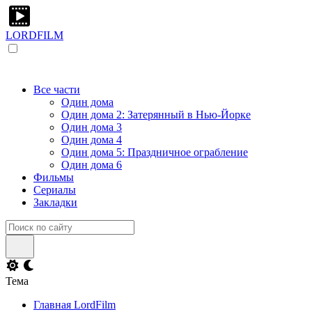
LORDFILM
Все части
Один дома
Один дома 2: Затерянный в Нью-Йорке
Один дома 3
Один дома 4
Один дома 5: Праздничное ограбление
Один дома 6
Фильмы
Сериалы
Закладки
Тема
Главная LordFilm