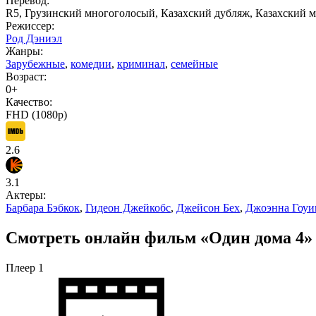
Перевод:
R5, Грузинский многоголосый, Казахский дубляж, Казахский м
Режиссер:
Род Дэниэл
Жанры:
Зарубежные
,
комедии
,
криминал
,
семейные
Возраст:
0+
Качество:
FHD (1080p)
2.6
3.1
Актеры:
Барбара Бэбкок
,
Гидеон Джейкобс
,
Джейсон Бех
,
Джоэнна Гоуи
Смотреть онлайн фильм «Один дома 4» (
Плеер 1