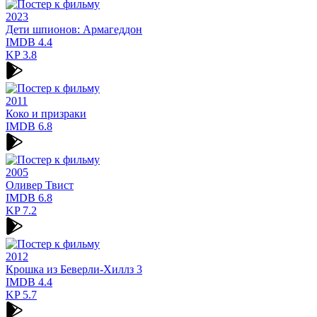
2023
Дети шпионов: Армагеддон
IMDB
4.4
KP
3.8
2011
Коко и призраки
IMDB
6.8
2005
Оливер Твист
IMDB
6.8
KP
7.2
2012
Крошка из Беверли-Хиллз 3
IMDB
4.4
KP
5.7