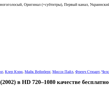
ногоголосый, Оригинал (+субтитры), Первый канал, Украинский
нг
,
Клер Кэри
,
Майк Вейнберг
,
Мисси Пайл
,
Френч Стюарт
,
Челс
2002) в HD 720–1080 качестве бесплатно