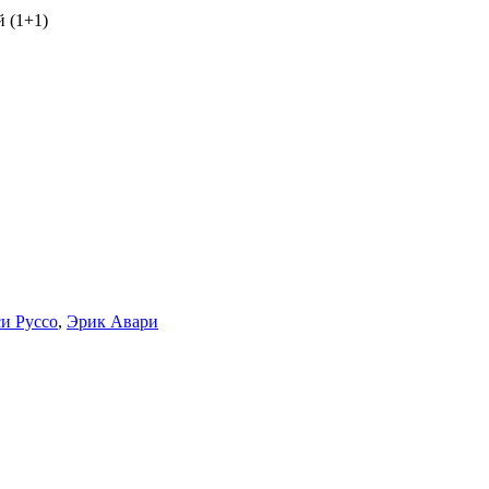
 (1+1)
и Руссо
,
Эрик Авари