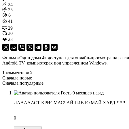
💩
24
🤣
25
😠
6
👍
41
🤯
29
🥰
30
❤️
28
Фильм «Один дома 4» доступен для онлайн-просмотра на различн
Android TV, компьютерах под управлением Windows.
1 комментарий
Сначала новые
Сначала популярные
Гость
9 месяцев назад
ЛАААААСТ КРИСМАС! АЙ ГИВ Ю МАЙ ХАРД!!!!!!!
0