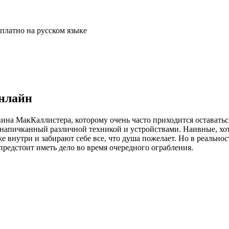
онлайн
а МакКаллистера, которому очень часто приходится оставаться
 напичканный различной техникой и устройствами. Наивные, хо
е внутри и забирают себе все, что душа пожелает. Но в реально
предстоит иметь дело во время очередного ограбления.