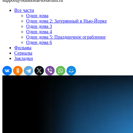
support@odindoma-lordefilm.ru
Все части
Один дома
Один дома 2: Затерянный в Нью-Йорке
Один дома 3
Один дома 4
Один дома 5: Праздничное ограбление
Один дома 6
Фильмы
Сериалы
Закладки