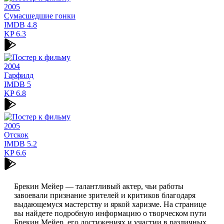
2005
Сумасшедшие гонки
IMDB
4.8
KP
6.3
2004
Гарфилд
IMDB
5
KP
6.8
2005
Отскок
IMDB
5.2
KP
6.6
Брекин Мейер — талантливый актер, чьи работы
завоевали признание зрителей и критиков благодаря
выдающемуся мастерству и яркой харизме. На странице
вы найдете подробную информацию о творческом пути
Брекин Мейер, его достижениях и участии в различных