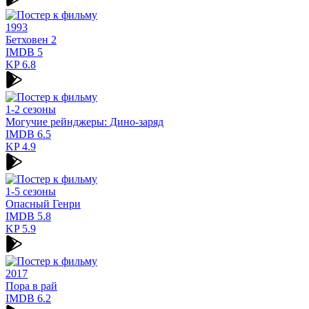
1993
Бетховен 2
IMDB
5
KP
6.8
1-2 сезоны
Могучие рейнджеры: Дино-заряд
IMDB
6.5
KP
4.9
1-5 сезоны
Опасный Генри
IMDB
5.8
KP
5.9
2017
Пора в рай
IMDB
6.2