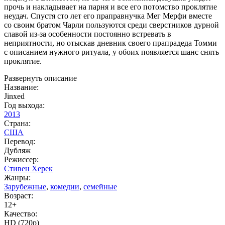
прочь и накладывает на парня и все его потомство проклятие
неудач. Спустя сто лет его праправнучка Мег Мерфи вместе
со своим братом Чарли пользуются среди сверстников дурной
славой из-за особенности постоянно встревать в
неприятности, но отыскав дневник своего прапрадеда Томми
с описанием нужного ритуала, у обоих появляется шанс снять
проклятие.
Развернуть описание
Название:
Jinxed
Год выхода:
2013
Страна:
США
Перевод:
Дубляж
Режиссер:
Стивен Херек
Жанры:
Зарубежные
,
комедии
,
семейные
Возраст:
12+
Качество:
HD (720p)