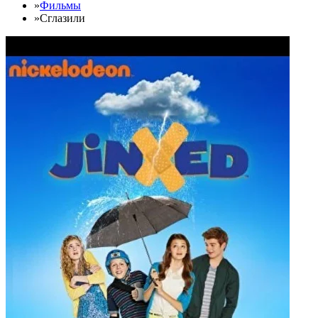
»
Фильмы
»
Сглазили