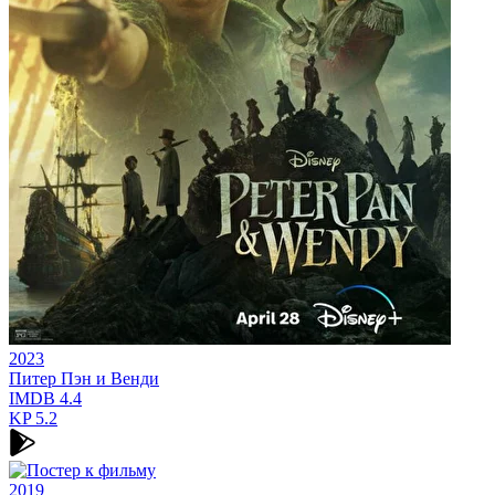
2023
Питер Пэн и Венди
IMDB
4.4
KP
5.2
2019