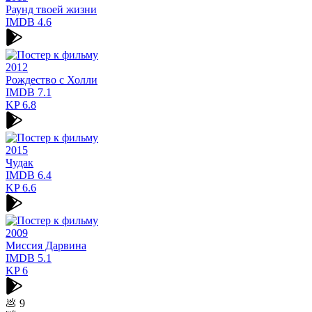
Раунд твоей жизни
IMDB
4.6
2012
Рождество с Холли
IMDB
7.1
KP
6.8
2015
Чудак
IMDB
6.4
KP
6.6
2009
Миссия Дарвина
IMDB
5.1
KP
6
💩
9