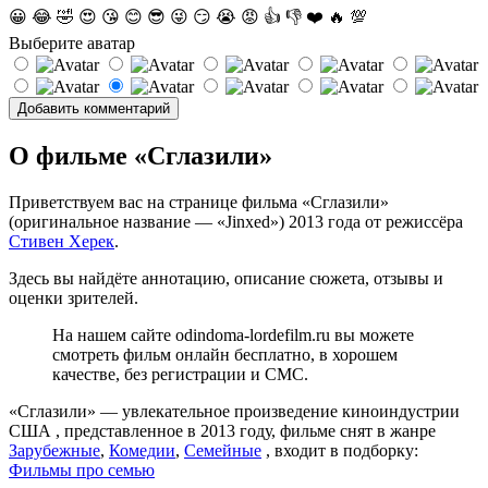
😀
😂
🤣
😍
😘
😊
😎
😜
😏
😭
😡
👍
👎
❤️
🔥
💯
Выберите аватар
О фильме «Сглазили»
Приветствуем вас на странице фильма «Сглазили»
(оригинальное название — «Jinxed») 2013 года от режиссёра
Стивен Херек
.
Здесь вы найдёте аннотацию, описание сюжета, отзывы и
оценки зрителей.
На нашем сайте odindoma-lordefilm.ru вы можете
смотреть фильм онлайн бесплатно, в хорошем
качестве, без регистрации и СМС.
«Сглазили» — увлекательное произведение киноиндустрии
США , представленное в 2013 году, фильме снят в жанре
Зарубежные
,
Комедии
,
Семейные
, входит в подборку:
Фильмы про семью