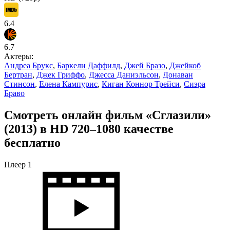
6.4
6.7
Актеры:
Андреа Брукс
,
Баркели Даффилд
,
Джей Бразо
,
Джейкоб
Бертран
,
Джек Гриффо
,
Джесса Даниэльсон
,
Донаван
Стинсон
,
Елена Кампурис
,
Киган Коннор Трейси
,
Сиэра
Браво
Смотреть онлайн фильм «Сглазили»
(2013) в HD 720–1080 качестве
бесплатно
Плеер 1