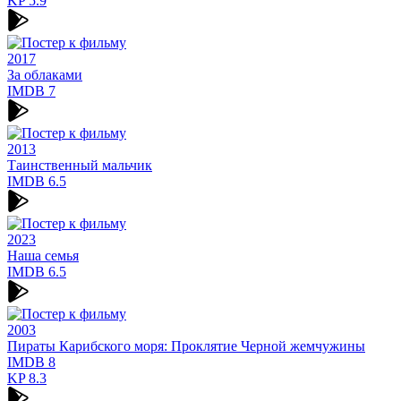
KP
5.9
2017
За облаками
IMDB
7
2013
Таинственный мальчик
IMDB
6.5
2023
Наша семья
IMDB
6.5
2003
Пираты Карибского моря: Проклятие Черной жемчужины
IMDB
8
KP
8.3