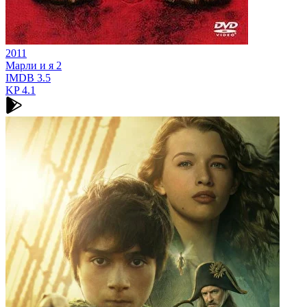
2011
Марли и я 2
IMDB
3.5
KP
4.1