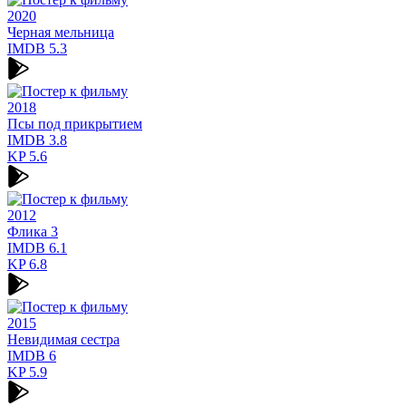
2020
Черная мельница
IMDB
5.3
2018
Псы под прикрытием
IMDB
3.8
KP
5.6
2012
Флика 3
IMDB
6.1
KP
6.8
2015
Невидимая сестра
IMDB
6
KP
5.9