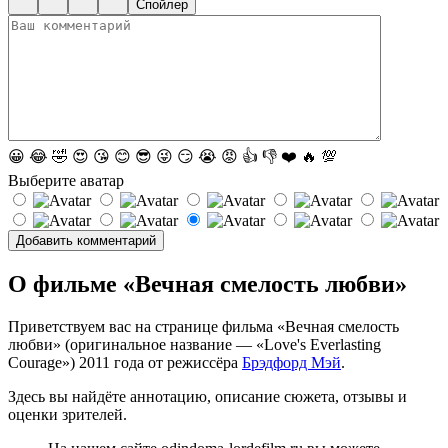
Спойлер
😀
😂
🤣
😍
😘
😊
😎
😜
😏
😭
😡
👍
👎
❤️
🔥
💯
Выберите аватар
О фильме «Вечная смелость любви»
Приветствуем вас на странице фильма «Вечная смелость
любви» (оригинальное название — «Love's Everlasting
Courage») 2011 года от режиссёра
Брэдфорд Мэй
.
Здесь вы найдёте аннотацию, описание сюжета, отзывы и
оценки зрителей.