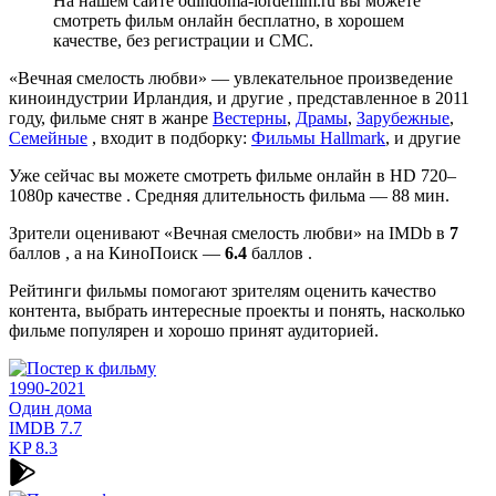
На нашем сайте odindoma-lordefilm.ru вы можете
смотреть фильм онлайн бесплатно, в хорошем
качестве, без регистрации и СМС.
«Вечная смелость любви» — увлекательное произведение
киноиндустрии Ирландия, и другие , представленное в 2011
году, фильме снят в жанре
Вестерны
,
Драмы
,
Зарубежные
,
Семейные
, входит в подборку:
Фильмы Hallmark
, и другие
Уже сейчас вы можете смотреть фильме онлайн в HD 720–
1080p качестве . Средняя длительность фильма — 88 мин.
Зрители оценивают «Вечная смелость любви» на IMDb в
7
баллов , а на КиноПоиск —
6.4
баллов .
Рейтинги фильмы помогают зрителям оценить качество
контента, выбрать интересные проекты и понять, насколько
фильме популярен и хорошо принят аудиторией.
1990-2021
Один дома
IMDB
7.7
KP
8.3