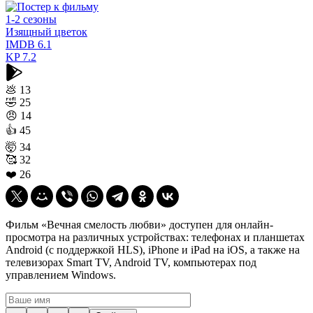
1-2 сезоны
Изящный цветок
IMDB
6.1
KP
7.2
💩
13
🤣
25
😠
14
👍
45
🤯
34
🥰
32
❤️
26
Фильм «Вечная смелость любви» доступен для онлайн-
просмотра на различных устройствах: телефонах и планшетах
Android (с поддержкой HLS), iPhone и iPad на iOS, а также на
телевизорах Smart TV, Android TV, компьютерах под
управлением Windows.