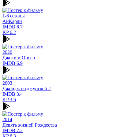
1-6 сезоны
АйКарли
IMDB
6.7
KP
6.2
2020
Джеки и Опьен
IMDB
6.9
2003
Джордж из джунглей 2
IMDB
3.4
KP
3.6
2014
Девять жизней Рождества
IMDB
7.2
KP
6.3