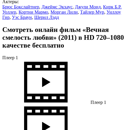
Актеры:
Брюс Бокслайтнер
,
Джеймс Экхаус
,
Джули Монд
,
Кирк Б.Р.
Уоллер
,
Кортни Мармо
,
Морган Лили
,
Тайлер Мур
,
Уиллоу
Гир
,
Уэс Браун
,
Шерил Лэдд
Смотреть онлайн фильм «Вечная
смелость любви» (2011) в HD 720–1080
качестве бесплатно
Плеер 1
Плеер 1