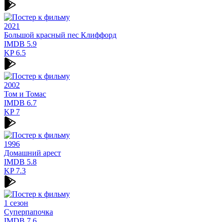
2021
Большой красный пес Клиффорд
IMDB
5.9
KP
6.5
2002
Том и Томас
IMDB
6.7
KP
7
1996
Домашний арест
IMDB
5.8
KP
7.3
1 сезон
Суперпапочка
IMDB
7.6