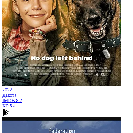
2022
Дакота
IMDB
8.2
KP
5.4