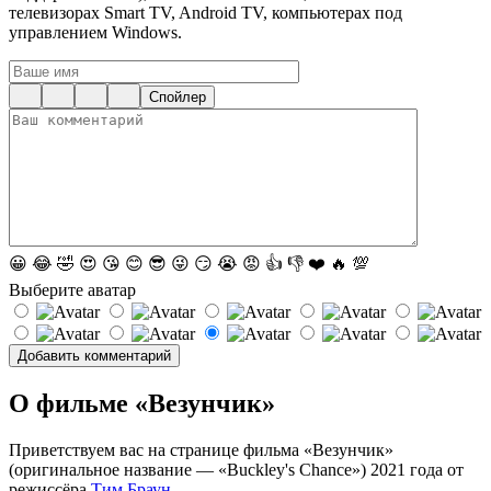
телевизорах Smart TV, Android TV, компьютерах под
управлением Windows.
Спойлер
😀
😂
🤣
😍
😘
😊
😎
😜
😏
😭
😡
👍
👎
❤️
🔥
💯
Выберите аватар
О фильме «Везунчик»
Приветствуем вас на странице фильма «Везунчик»
(оригинальное название — «Buckley's Chance») 2021 года от
режиссёра
Тим Браун
.