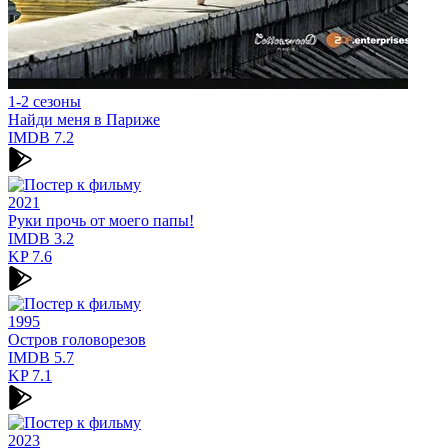
1-2 сезоны
Найди меня в Париже
IMDB
7.2
2021
Руки прочь от моего папы!
IMDB
3.2
KP
7.6
1995
Остров головорезов
IMDB
5.7
KP
7.1
2023