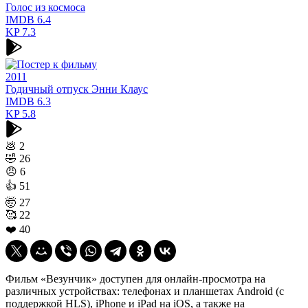
Голос из космоса
IMDB
6.4
KP
7.3
2011
Годичный отпуск Энни Клаус
IMDB
6.3
KP
5.8
💩
2
🤣
26
😠
6
👍
51
🤯
27
🥰
22
❤️
40
Фильм «Везунчик» доступен для онлайн-просмотра на
различных устройствах: телефонах и планшетах Android (с
поддержкой HLS), iPhone и iPad на iOS, а также на