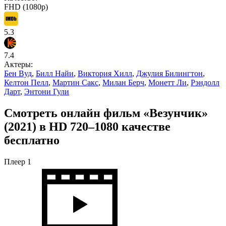
FHD (1080p)
5.3
7.4
Актеры:
Бен Вуд
,
Билл Найи
,
Виктория Хилл
,
Джулия Билингтон
,
Келтон Пелл
,
Мартин Сакс
,
Милан Берч
,
Монетт Ли
,
Рэндолл
Дарт
,
Энтони Гули
Смотреть онлайн фильм «Везунчик»
(2021) в HD 720–1080 качестве
бесплатно
Плеер 1