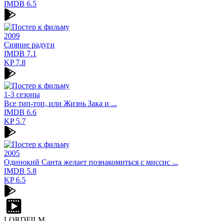
IMDB
6.5
2009
Сияние радуги
IMDB
7.1
KP
7.8
1-3 сезоны
Все тип-топ, или Жизнь Зака и ...
IMDB
6.6
KP
5.7
2005
Одинокий Санта желает познакомиться с миссис ...
IMDB
5.8
KP
6.5
LORDFILM