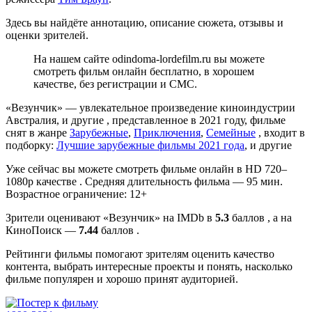
Здесь вы найдёте аннотацию, описание сюжета, отзывы и
оценки зрителей.
На нашем сайте odindoma-lordefilm.ru вы можете
смотреть фильм онлайн бесплатно, в хорошем
качестве, без регистрации и СМС.
«Везунчик» — увлекательное произведение киноиндустрии
Австралия, и другие , представленное в 2021 году, фильме
снят в жанре
Зарубежные
,
Приключения
,
Семейные
, входит в
подборку:
Лучшие зарубежные фильмы 2021 года
, и другие
Уже сейчас вы можете смотреть фильме онлайн в HD 720–
1080p качестве . Средняя длительность фильма — 95 мин.
Возрастное ограничение: 12+
Зрители оценивают «Везунчик» на IMDb в
5.3
баллов , а на
КиноПоиск —
7.44
баллов .
Рейтинги фильмы помогают зрителям оценить качество
контента, выбрать интересные проекты и понять, насколько
фильме популярен и хорошо принят аудиторией.