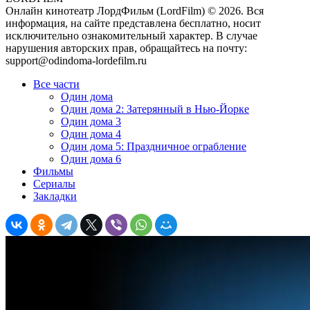
Онлайн кинотеатр ЛордФильм (LordFilm) ©
2026
. Вся
информация, на сайте представлена бесплатно, носит
исключительно ознакомительный характер. В случае
нарушения авторских прав, обращайтесь на почту:
support@odindoma-lordefilm.ru
Все части
Один дома
Один дома 2: Затерянный в Нью-Йорке
Один дома 3
Один дома 4
Один дома 5: Праздничное ограбление
Один дома 6
Фильмы
Сериалы
Закладки