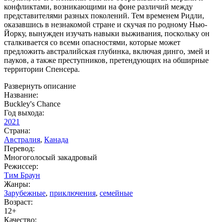
конфликтами, возникающими на фоне различий между
представителями разных поколений. Тем временем Ридли,
оказавшись в незнакомой стране и скучая по родному Нью-
Йорку, вынужден изучать навыки выживания, поскольку он
сталкивается со всеми опасностями, которые может
предложить австралийская глубинка, включая динго, змей и
пауков, а также преступников, претендующих на обширные
территории Спенсера.
Развернуть описание
Название:
Buckley's Chance
Год выхода:
2021
Страна:
Австралия
,
Канада
Перевод:
Многоголосый закадровый
Режиссер:
Тим Браун
Жанры:
Зарубежные
,
приключения
,
семейные
Возраст:
12+
Качество: