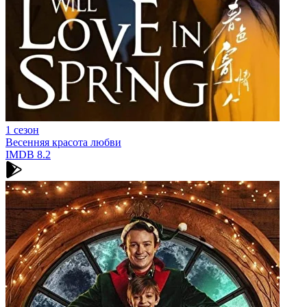
1 сезон
Весенняя красота любви
IMDB
8.2