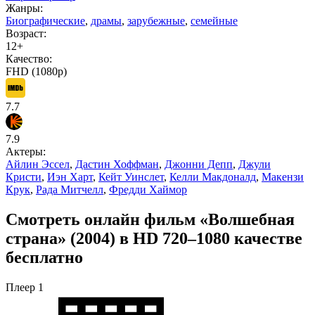
Жанры:
Биографические
,
драмы
,
зарубежные
,
семейные
Возраст:
12+
Качество:
FHD (1080p)
7.7
7.9
Актеры:
Айлин Эссел
,
Дастин Хоффман
,
Джонни Депп
,
Джули
Кристи
,
Иэн Харт
,
Кейт Уинслет
,
Келли Макдоналд
,
Макензи
Крук
,
Рада Митчелл
,
Фредди Хаймор
Смотреть онлайн фильм «Волшебная
страна» (2004) в HD 720–1080 качестве
бесплатно
Плеер 1