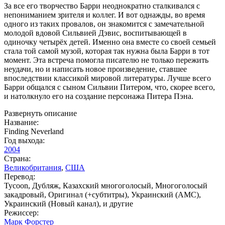
За все его творчество Барри неоднократно сталкивался с
непониманием зрителя и коллег. И вот однажды, во время
одного из таких провалов, он знакомится с замечательной
молодой вдовой Сильвией Дэвис, воспитывающей в
одиночку четырёх детей. Именно она вместе со своей семьей
стала той самой музой, которая так нужна была Барри в тот
момент. Эта встреча помогла писателю не только пережить
неудачи, но и написать новое произведение, ставшее
впоследствии классикой мировой литературы. Лучше всего
Барри общался с сыном Сильвии Питером, что, скорее всего,
и натолкнуло его на создание персонажа Питера Пэна.
Развернуть описание
Название:
Finding Neverland
Год выхода:
2004
Страна:
Великобритания
,
США
Перевод:
Tycoon, Дубляж, Казахский многоголосый, Многоголосый
закадровый, Оригинал (+субтитры), Украинский (AMC),
Украинский (Новый канал), и другие
Режиссер:
Марк Форстер