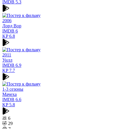
IMDB
5.3
2006
Лорд Вор
IMDB
6
KP
6.8
2011
Уилл
IMDB
6.9
KP
7.7
1-3 сезоны
Мачеха
IMDB
6.6
KP
5.8
💩
6
🤣
29
😠
7