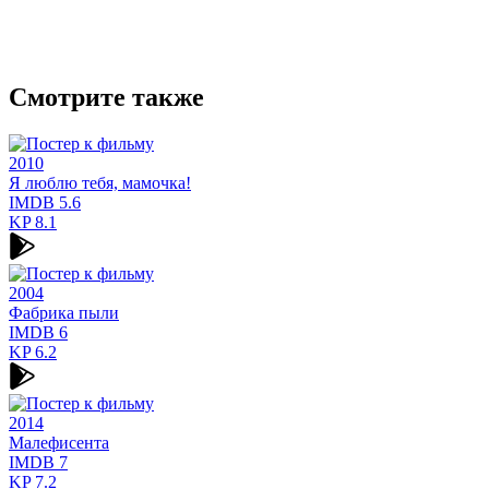
Смотрите также
2010
Я люблю тебя, мамочка!
IMDB
5.6
KP
8.1
2004
Фабрика пыли
IMDB
6
KP
6.2
2014
Малефисента
IMDB
7
KP
7.2