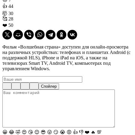
👍
44
🤯
30
🥰
28
❤️
50
Фильм «Волшебная страна» доступен для онлайн-просмотра
на различных устройствах: телефонах и планшетах Android (с
поддержкой HLS), iPhone и iPad на iOS, а также на
телевизорах Smart TV, Android TV, компьютерах под
управлением Windows.
Спойлер
😀
😂
🤣
😍
😘
😊
😎
😜
😏
😭
😡
👍
👎
❤️
🔥
💯