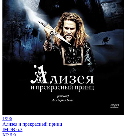
1996
Ализея и прекрасный принц
IMDB
6.3
KP
6.9