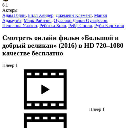
6.1
Актеры:
Адам Годли
,
Билл Хейдер
,
Джемейн Клемент
,
Майкл
Адамуэйт
,
Марк Райлэнс
,
Оулавюр Дарри Оулафссон
,
Пенелопа Уилтон
,
Ребекка Холл
,
Рейф Сполл
,
Руби Барнхилл
Смотреть онлайн фильм «Большой и
добрый великан» (2016) в HD 720–1080
качестве бесплатно
Плеер 1
Плеер 1