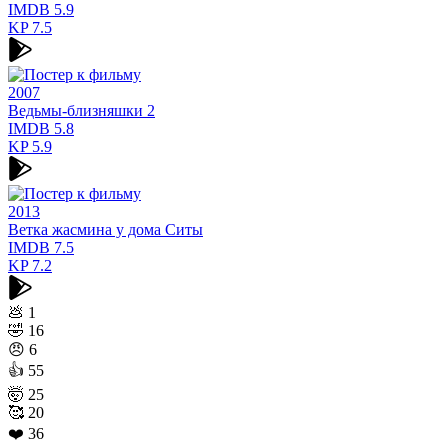
IMDB
5.9
KP
7.5
2007
Ведьмы-близняшки 2
IMDB
5.8
KP
5.9
2013
Ветка жасмина у дома Ситы
IMDB
7.5
KP
7.2
💩
1
🤣
16
😠
6
👍
55
🤯
25
🥰
20
❤️
36