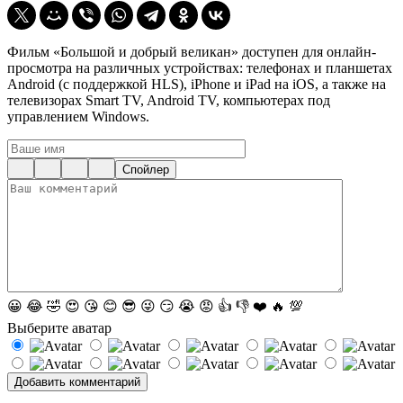
Фильм «Большой и добрый великан» доступен для онлайн-
просмотра на различных устройствах: телефонах и планшетах
Android (с поддержкой HLS), iPhone и iPad на iOS, а также на
телевизорах Smart TV, Android TV, компьютерах под
управлением Windows.
Спойлер
😀
😂
🤣
😍
😘
😊
😎
😜
😏
😭
😡
👍
👎
❤️
🔥
💯
Выберите аватар