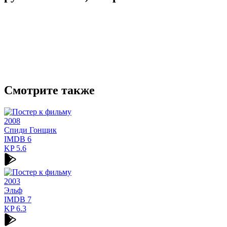
Смотрите также
2008
Спиди Гонщик
IMDB
6
KP
5.6
2003
Эльф
IMDB
7
KP
6.3